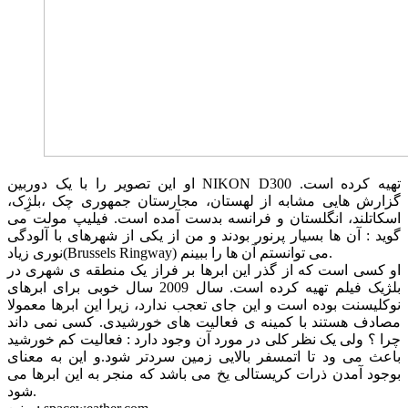
او این تصویر را با یک دوربین NIKON D300 تهیه کرده است.
گزارش هایی مشابه از لهستان، مجارستان جمهوری چک ،بلژِک،
اسکاتلند، انگلستان و فرانسه بدست آمده است. فیلیپ مولت می
گوید : آن ها بسیار پرنور بودند و من از یکی از شهرهای با آلودگی
نوری زیاد(Brussels Ringway) می توانستم آن ها را ببینم.
او کسی است که از گذر این ابرها بر فراز یک منطقه ی شهری در
بلژیک فیلم تهیه کرده است. سال 2009 سال خوبی برای ابرهای
نوکلیسنت بوده است و این جای تعجب ندارد، زیرا این ابرها معمولا
مصادف هستند با کمینه ی فعالیت های خورشیدی. کسی نمی داند
چرا ؟ ولی یک نظر کلی در مورد آن وجود دارد : فعالیت کم خورشید
باعث می ود تا اتمسفر بالایی زمین سردتر شود.و این به معنای
بوجود آمدن ذرات کریستالی یخ می باشد که منجر به این ابرها می
شود.