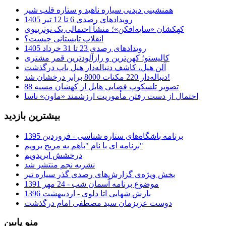
همنشینی دیدنی سیاره ناهید و ستاره قلب شیر
رویدادهای رصدی 6 تا 12 تیر 1405
کهکشان «سایه‌افکن»؛ منشأ احتمالی یک نوترینوی
انقلاب تابستانی چیست؟
رویدادهای رصدی 23 تا 31 خرداد 1405
کالیستو؛ کهن‌ترین و رازآلودترین قمر مشتری
آلن هیل، کاشف دنباله‌دار هیل باپ درگذشت
دنباله‌دار 220 مکنات 8000 برابر درخشان شد!
تصویر تلسکوپ فضایی هابل از کهشان مسیه 88
احتمال از دست رفتن مأموریت ارزشمند «ماون» ناسا
بیشترین بازدید
برنامه باشگاه‌های ستاره شناسی - فروردین 1395
برنامه ای با نام "باهم به مریخ برویم"
درخشش ایریدویم
نشریه نجم منتشر شد
بخش ویژه‌ی گزارش‌های رصدی گذر سیاره تیر
موضوع برنامه آسمان شب - 24 مهر 1391
بارش شهابی اتا دلوی - اردیبهشت 1396
دوست عزیزمان سید مصطفی امام درگذشت
منو پایین