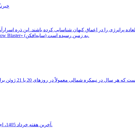
خبرنگ
ثبت شد، احتمالاً از یک کهکشان دوردست و غبارآلود موسوم به «Shadow Blaster» (سایه‌افکن) به زمین رسیده است.
آخرین هفته خرداد 1405، اجتماع دیدنی هلال ماه شامگاهی با سیاره ناهید و مشتری را خواهید دید.