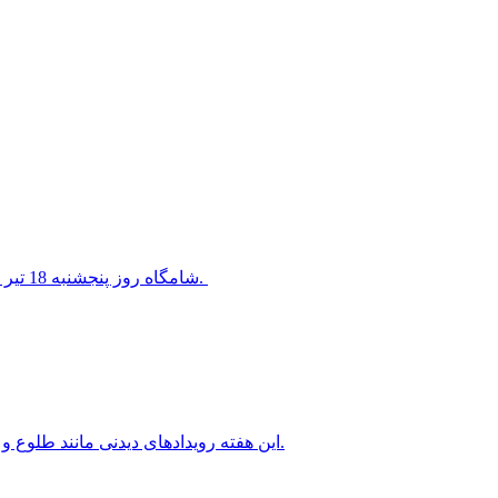
شامگاه روز پنجشنبه 18 تیر 1405 سیاره ناهید در کنار ستاره معروف قلب شیر قرار خواهد گرفت.
این هفته رویدادهای دیدنی مانند طلوع و غروب ماه کامل، سیاره های شامگاهی و صبحگاهی را خواهیم داشت.