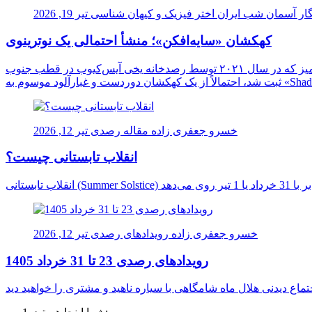
ار آسمان شب ایران
اختر فیزیک و کیهان شناسی
تیر 19, 2026
کهکشان «سایه‌افکن»؛ منشأ احتمالی یک نوترینوی
دانشمندان برای نخستین بار ممکن است منشأ یک نوترینوی فوق‌العاده پرانرژی را در اعماق کیهان شناسایی کرده باشند. این ذره اسرارآمیز که در سال ۲۰۲۱ توسط رصدخانه یخی آیس‌کیوب در قطب جنوب
خسرو جعفری زاده
مقاله رصدی
تیر 12, 2026
انقلاب تابستانی چیست؟
خسرو جعفری زاده
رویدادهای رصدی
تیر 12, 2026
رویدادهای رصدی 23 تا 31 خرداد 1405