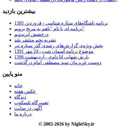
بیشترین بازدید
برنامه باشگاه‌های ستاره شناسی - فروردین 1395
برنامه ای با نام "باهم به مریخ برویم"
درخشش ایریدویم
نشریه نجم منتشر شد
بخش ویژه‌ی گزارش‌های رصدی گذر سیاره تیر
موضوع برنامه آسمان شب - 24 مهر 1391
بارش شهابی اتا دلوی - اردیبهشت 1396
دوست عزیزمان سید مصطفی امام درگذشت
منو پایین
خانه
عکس هفته
دیدگاه
تعمیرگاه تلسکوپ
آگهی در سایت
درباره ما
© 2002-2026 by NightSky.ir