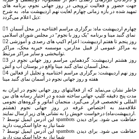
جهت حضور و فعالیت ترویجی در روز جهانی نجوم، برنامه های
تمهید شده در بازه زمانی چهارم لغایت نهم اردیبهشت ماه، به شرح
ذیل اعلام می‌گردد:
1⃣ چهارم اردیبهشت ماه: برگزاری مراسم افتتاحیه در محل آسمان
نمای گنبد مینا و برنامه "یک روز با نجوم" در مجلس شورای اسلامی
2⃣ روز پنجم تا هفتم اردیبهشت: اعزام اکیپ های رصدی و آموزشی
به مراکز عمومی از قبیل مدارس، موسسه خیریه محک، مراکز
توانبخشی و سایر مراکز مرتبط.
3⃣ روز هشتم اردیبهشت: گردهمایی مراسم روز جهانی نجوم در
محل آسمان نمای گنبد مینا واقع در بوستان آب و آتش.
4⃣ روز نهم اردیبهشت: برگزاری مراسم اختتامیه و تجلیل از فعالین
هفته و روز جهانی نجوم در آسمان نمای گنبد مینا
خاطر نشان می‌نماید که از فعالیتهای روز جهانی نجوم در ایران به
مدت پنج دقیقه کلیپ جهانی ساخته شده و در اختیار رسانه های بین
المللی و تخصصی قرار می‌گیرد. منجمان آماتور و گروه‌های نجومی
علاقه‌مند به اختصاص غرفه در روز جهانی نجوم (هشتم
اردیبهشت‌ماه) درخواست خویش را به نشانی های زیر ارسال نمایند.
این آدرس ایمیل توسط spambots حفاظت می شود. برای دیدن
?
شما نیاز به جاوا اسکریپت دارید
این آدرس ایمیل توسط spambots حفاظت می شود. برای دیدن
?
شما نیاز به جاوا اسکریپت دارید