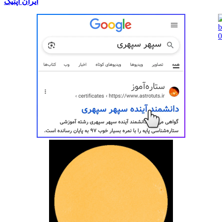
ایران اُپتیک