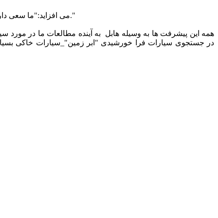
Swain می افزاید:"ما سعی داریم تا با پیدا کردن مولکولهای موجود در جو و میزان فراوانی آنها ،تغییرات آنها را در قسمت شب و روز سیاره مورد بررسی قرار دهیم."
در جستجوی سیارات فرا خورشیدی "ابر زمین"_سیارات خاکی بسیار 