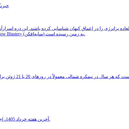
خبرنگ
ثبت شد، احتمالاً از یک کهکشان دوردست و غبارآلود موسوم به «Shadow Blaster» (سایه‌افکن) به زمین رسیده است.
آخرین هفته خرداد 1405، اجتماع دیدنی هلال ماه شامگاهی با سیاره ناهید و مشتری را خواهید دید.