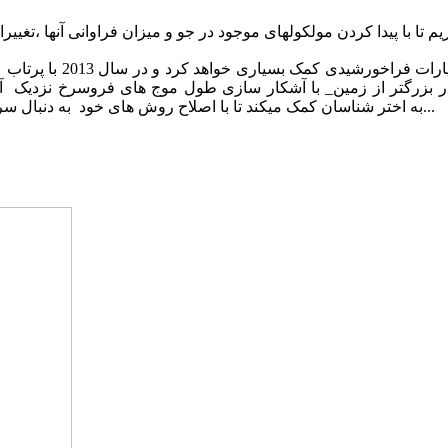
همه این پیشرفت ها به و
بزرگتر از زمین_ با آشکار سازی طول موج های فروسرخ نزدیک آغا
اتمسفر HD189733b به اختر شناسان کمک میکند تا با اصلاح روش های خود به دنبال سر نخهای دیگری از زندگی در سیارات دیگر باشند...