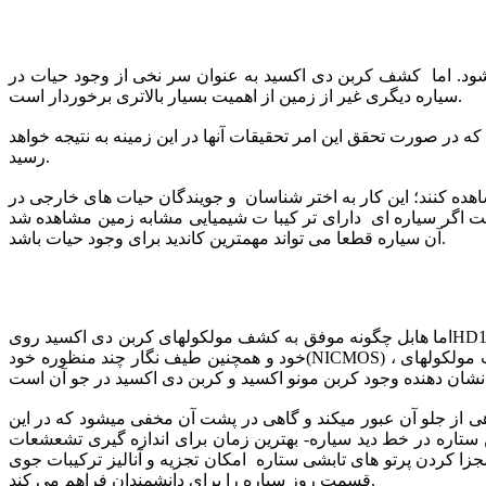
ود. اما کشف کربن دی اکسید به عنوان سر نخی از وجود حیات در
سیاره دیگری غیر از زمین از اهمیت بسیار بالاتری برخوردار است.
 در صورت تحقق این امر تحقیقات آنها در این زمینه به نتیجه خواهد
رسید.
ده کنند؛ این کار به اختر شناسان و جویندگان حیات های خارجی در
ت اگر سیاره ای دارای تر کیبا ت شیمیایی مشابه زمین مشاهده شد
آن سیاره قطعا می تواند مهمترین کاندید برای وجود حیات باشد.
اما هابل چگونه موفق به کشف مولکولهای کربن دی اکسید رویHD189733b شد؟ به وسیله آنالیز طیف نمایی پرتو های فرو سرخی که از این سیاره داغ متصاعد میشد،هابل بااستفاده از دوربین فروسرخ نزدیک
خود و همچنین طیف نگار چند منظوره خود(NICMOS) ، توانست مولکولهایCO و CO2 را در این سیاره فراخورشیدی کشف کند. به این صورتکه مولکول های مشخص در جو این سیاره فراخورشیدی با جذب
از جلو آن عبور میکند و گاهی در پشت آن مخفی میشود که در این
ت – قرار گرفتن ستاره در خط دید سیاره- بهترین زمان برای اندازه گیری تشعشعات
جزا کردن پرتو های تابشی ستاره امکان تجزیه و آنالیز ترکیبات جوی
قسمت روز سیاره را برای دانشمندان فراهم می کند.