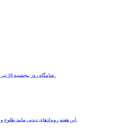
شامگاه روز پنجشنبه 18 تیر 1405 سیاره ناهید در کنار ستاره معروف قلب شیر قرار خواهد گرفت.
این هفته رویدادهای دیدنی مانند طلوع و غروب ماه کامل، سیاره های شامگاهی و صبحگاهی را خواهیم داشت.