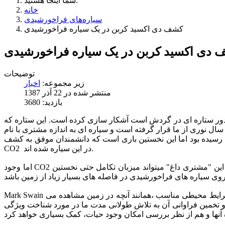
شما اینجا هستید:
خانه
سیاره‌های فراخورشیدی
کشف دی اکسید کربن در یک سیاره فراخورشیدی
دی اکسید کربن در یک سیاره فراخورشیدی
توضیحات
زیر مجموعه:
اخبار
منتشر شده در 22 آذر 1387
بازدید: 3680
شکار سازی کرده است. این ستاره که HD189733- (یا V452 Vulpeculae,) نامیده می شود
ت رسیده بود اما این نخستین باری است که دانشمندان موفق به کشف
CO2 در این سیاره شده اند.
اما وجود CO2 به راستی چه اهمیتی برای ما دارد؟ درست است که کربن دی اکسید یکی ازنشانه های شیمیایی وجود حیات است اما آیا سیاره ای همچون این "مشتری داغ" میتواند میزبان تکامل حتی نخستین
Mark Swain از آزمایشگاه پیشران جت ناسا در این مورد می گوید: "کربن دی اکسید یکی از فاکتور های اصلی وجود حیات است زیرا این مولکول تحت شرایط محیطی مناسب ،همانند آنچه در زمین مشاهده می
 و تخمین فراوانی آن به تلاش طولانی مدت ما در مورد شناخت ویژگی