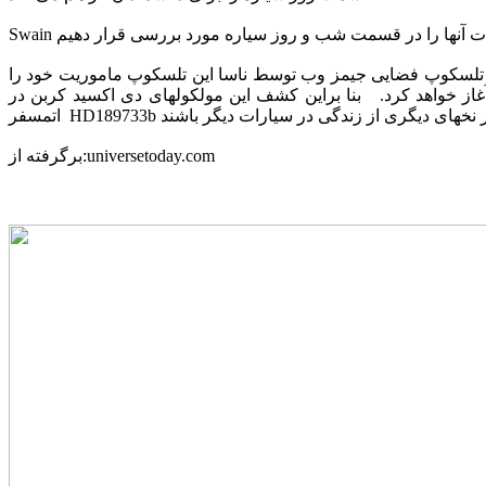
سیله هابل به آینده مطالعات ما در مورد سیارات فراخورشیدی کمک بسیاری خواهد کرد و در سال 2013 با پرتاب تلسکوپ فضایی جیمز وب توسط ناسا این تلسکوپ ماموریت خود را
ز خواهد کرد. بنا براین کشف این مولکولهای دی اکسید کربن در
برگرفته از:universetoday.com