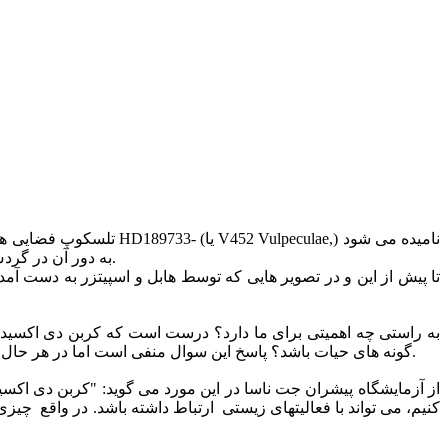
تلسکوپ فضایی هابل به 
در یک منظومه دوتایی قرار دارد که در فاصله 60 سال نوری از ما قرار گرفته است و سیاره ای به اندازه مشتری با نامHD189733b به دور آن در گردش است.
تا پیش از این و در تصویر هایی که توسط هابل و اسپیتزر به دست آ
گونه های حیات باشد؟ پاسخ این سوال منفی است اما در هر حال این کشف میتواند نقطه آغازی برای تشخیص وجود کربن دی اکسید بر روی سیاره های فراخورشیدی در فاصله های بسیار زیاد از زمین باشد.
کنیم، می تواند با فعالیتهای زیستی ارتباط داشته باشد. در واقع چ