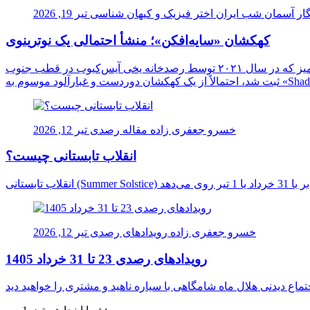
ار آسمان شب ایران
اختر فیزیک و کیهان شناسی
تیر 19, 2026
کهکشان «سایه‌افکن»؛ منشأ احتمالی یک نوترینوی
دانشمندان برای نخستین بار ممکن است منشأ یک نوترینوی فوق‌العاده پرانرژی را در اعماق کیهان شناسایی کرده باشند. این ذره اسرارآمیز که در سال ۲۰۲۱ توسط رصدخانه یخی آیس‌کیوب در قطب جنوب
خسرو جعفری زاده
مقاله رصدی
تیر 12, 2026
انقلاب تابستانی چیست؟
خسرو جعفری زاده
رویدادهای رصدی
تیر 12, 2026
رویدادهای رصدی 23 تا 31 خرداد 1405