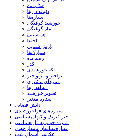
هلال ماه
دنباله دارها
سیاره‌ها
خورشید گرفتگی
ماه گرفتگی
همنشینی
اختفا
بارش شهابی
سیارک‌ها
رصد ماه
گذر
لکه خورشیدی
نواختر و ابرنواختر
قمرهای مشتری
دنباله‌دارها
تصویر خورشید
ستاره متغیر
دانش فضایی
سیاره‌های فراخورشیدی
اختر فیزیک و کیهان شناسی
المپیاد جهانی ستاره‌شناسی
ستاره‌شناسان نامدار جهان
عکاسی آسمان شب