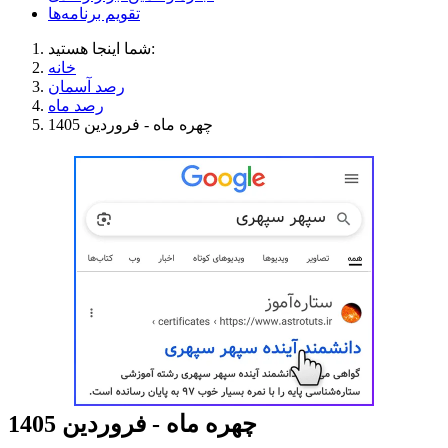
تقویم برنامه‌ها
شما اینجا هستید:
خانه
رصد آسمان
رصد ماه
چهره ماه - فروردین 1405
چهره ماه - فروردین 1405