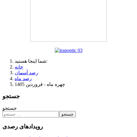
شما اینجا هستید:
خانه
رصد آسمان
رصد ماه
چهره ماه - فروردین 1405
جستجو
جستجو
جستجو
رویدادهای رصدی