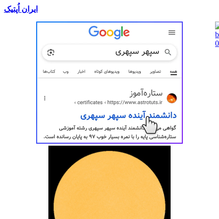
ایران اُپتیک