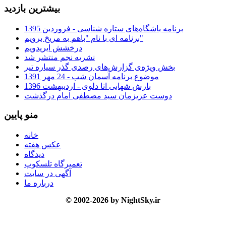
بیشترین بازدید
برنامه باشگاه‌های ستاره شناسی - فروردین 1395
برنامه ای با نام "باهم به مریخ برویم"
درخشش ایریدویم
نشریه نجم منتشر شد
بخش ویژه‌ی گزارش‌های رصدی گذر سیاره تیر
موضوع برنامه آسمان شب - 24 مهر 1391
بارش شهابی اتا دلوی - اردیبهشت 1396
دوست عزیزمان سید مصطفی امام درگذشت
منو پایین
خانه
عکس هفته
دیدگاه
تعمیرگاه تلسکوپ
آگهی در سایت
درباره ما
© 2002-2026 by NightSky.ir