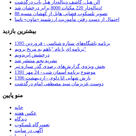
آلن هیل، کاشف دنباله‌دار هیل باپ درگذشت
دنباله‌دار 220 مکنات 8000 برابر درخشان شد!
تصویر تلسکوپ فضایی هابل از کهشان مسیه 88
احتمال از دست رفتن مأموریت ارزشمند «ماون» ناسا
بیشترین بازدید
برنامه باشگاه‌های ستاره شناسی - فروردین 1395
برنامه ای با نام "باهم به مریخ برویم"
درخشش ایریدویم
نشریه نجم منتشر شد
بخش ویژه‌ی گزارش‌های رصدی گذر سیاره تیر
موضوع برنامه آسمان شب - 24 مهر 1391
بارش شهابی اتا دلوی - اردیبهشت 1396
دوست عزیزمان سید مصطفی امام درگذشت
منو پایین
خانه
عکس هفته
دیدگاه
تعمیرگاه تلسکوپ
آگهی در سایت