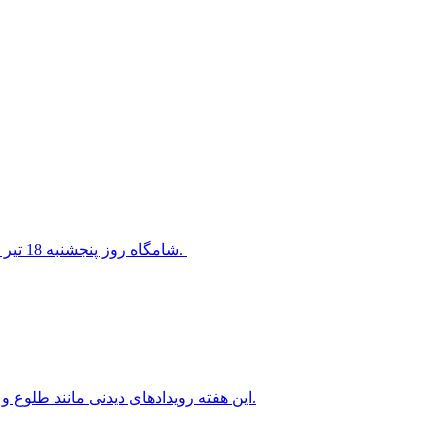
شامگاه روز پنجشنبه 18 تیر 1405 سیاره ناهید در کنار ستاره معروف قلب شیر قرار خواهد گرفت.
این هفته رویدادهای دیدنی مانند طلوع و غروب ماه کامل، سیاره های شامگاهی و صبحگاهی را خواهیم داشت.