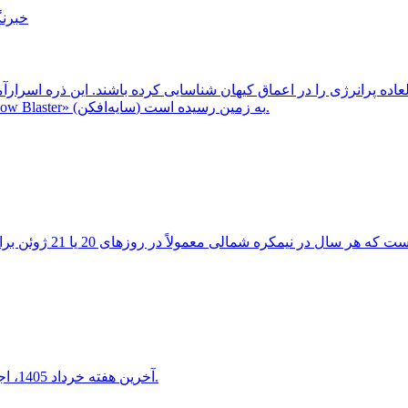
خبرنگ
ثبت شد، احتمالاً از یک کهکشان دوردست و غبارآلود موسوم به «Shadow Blaster» (سایه‌افکن) به زمین رسیده است.
آخرین هفته خرداد 1405، اجتماع دیدنی هلال ماه شامگاهی با سیاره ناهید و مشتری را خواهید دید.