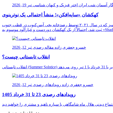
ار آسمان شب ایران
اختر فیزیک و کیهان شناسی
تیر 19, 2026
کهکشان «سایه‌افکن»؛ منشأ احتمالی یک نوترینوی
دانشمندان برای نخستین بار ممکن است منشأ یک نوترینوی فوق‌العاده پرانرژی را در اعماق کیهان شناسایی کرده باشند. این ذره اسرارآمیز که در سال ۲۰۲۱ توسط رصدخانه یخی آیس‌کیوب در قطب جنوب
خسرو جعفری زاده
مقاله رصدی
تیر 12, 2026
انقلاب تابستانی چیست؟
خسرو جعفری زاده
رویدادهای رصدی
تیر 12, 2026
رویدادهای رصدی 23 تا 31 خرداد 1405