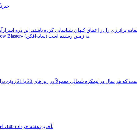
خبرنگ
ثبت شد، احتمالاً از یک کهکشان دوردست و غبارآلود موسوم به «Shadow Blaster» (سایه‌افکن) به زمین رسیده است.
آخرین هفته خرداد 1405، اجتماع دیدنی هلال ماه شامگاهی با سیاره ناهید و مشتری را خواهید دید.