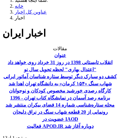
شما اینجا هستید:
خانه
عناوین کل اخبار
اخبار
اخبار ایران
مقالات
عنوان
انقلاب تابستانی 1398 در روز 31 خرداد روی خواهد داد
اعتدال بهاری" لحظه تحویل سال نو"
کشف دو سیارک دیگر توسط ستاره شناسان آماتور ایرانی
شهاب سنگ «۱۵۴ کرمان» به دانشگاه تهران اهدا شد
کارگاه رصدی خورشید مخصوص کودکان و نوجوانان
برنامه رصد آسمان در نمایشگاه کتاب تهران - 1396
مجله ستاره‌شناسی شماره 14 فضای بیکران منتشر شد
رونمایی از 20 قطعه شهاب سنگ در نراق دلیجان
عضویت در IAOD
فعالیت APOD.IR دوباره آغاز شد
صفحه1 از13