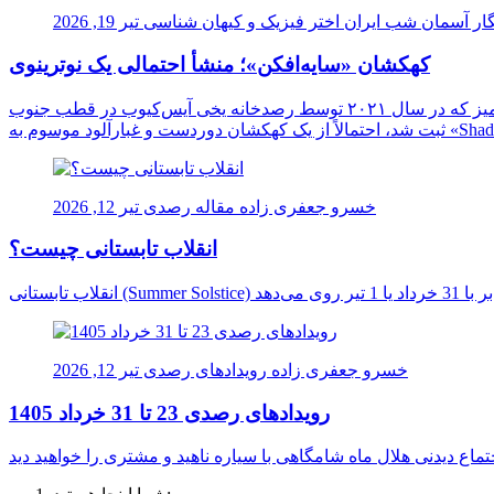
ار آسمان شب ایران
اختر فیزیک و کیهان شناسی
تیر 19, 2026
کهکشان «سایه‌افکن»؛ منشأ احتمالی یک نوترینوی
دانشمندان برای نخستین بار ممکن است منشأ یک نوترینوی فوق‌العاده پرانرژی را در اعماق کیهان شناسایی کرده باشند. این ذره اسرارآمیز که در سال ۲۰۲۱ توسط رصدخانه یخی آیس‌کیوب در قطب جنوب
خسرو جعفری زاده
مقاله رصدی
تیر 12, 2026
انقلاب تابستانی چیست؟
خسرو جعفری زاده
رویدادهای رصدی
تیر 12, 2026
رویدادهای رصدی 23 تا 31 خرداد 1405