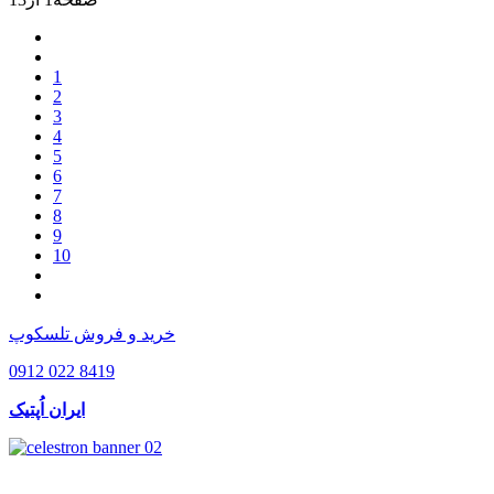
1
2
3
4
5
6
7
8
9
10
خرید و فروش تلسکوپ
0912 022 8419
ایران اُپتیک