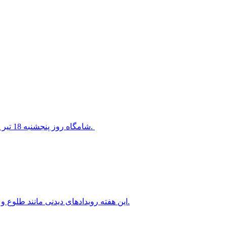
شامگاه روز پنجشنبه 18 تیر 1405 سیاره ناهید در کنار ستاره معروف قلب شیر قرار خواهد گرفت.
این هفته رویدادهای دیدنی مانند طلوع و غروب ماه کامل، سیاره های شامگاهی و صبحگاهی را خواهیم داشت.