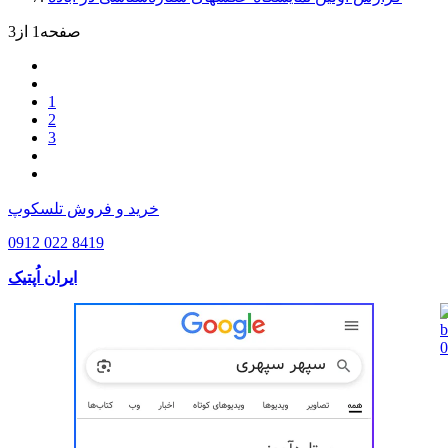
صفحه1 از3
1
2
3
خرید و فروش تلسکوپ
0912 022 8419
ایران اُپتیک