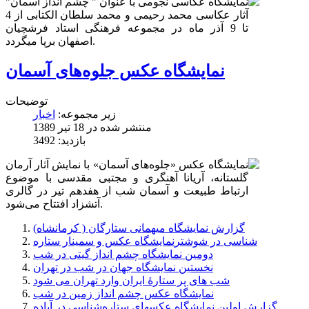
نمایشگاه عکاسی نجومی با عنوان " چشم انداز آسمان"
آثار عکاسی محمد رحیمی و محمد سلطان الکتابی از 4
تا 9 آذر ماه در مجموعه فرهنگی استاد فرشچیان
اصفهان برپا میگردد.
نمایشگاه عکس جلوه‌های آسمان
توضیحات
زیر مجموعه:
اخبار
منتشر شده در 18 تیر 1389
بازدید: 3492
نمایشگاه عکس «جلوه‌های آسمان» با نمایش آثار آرمان
گلستانه، آریانا آهنگری و مجتبی مقدسی با موضوع
ارتباط طبیعت و آسمان شب از هفدهم تیر در گالری
آتشزاد افتتاح می‌شود.
گزارش نمایشگاه میهمانی ستارگان ( کرمانشاه)
نمایشگاه عکس و سمینار ستاره‎‌شناسی در شوشتر
دومین نمایشگاه چشم انداز گیتی در شب
نخستین نمایشگاه جهان در شب در تهران
شب های پر ستارۀ ایران وارد تهران می شود
نمایشگاه عکس چشم انداز زمین در شب
گزارش اولین نمایشگاه عکسهای ستاره‌شناسی در آباده