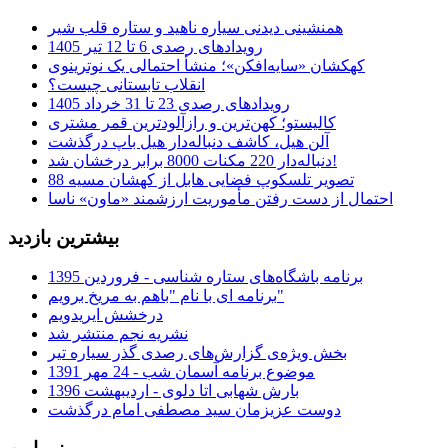
همنشینی دیدنی سیاره ناهید و ستاره قلب شیر
رویدادهای رصدی 6 تا 12 تیر 1405
کهکشان «سایه‌افکن»؛ منشأ احتمالی یک نوترینوی
انقلاب تابستانی چیست؟
رویدادهای رصدی 23 تا 31 خرداد 1405
کالیستو؛ کهن‌ترین و رازآلودترین قمر مشتری
آلن هیل، کاشف دنباله‌دار هیل باپ درگذشت
دنباله‌دار 220 مکنات 8000 برابر درخشان شد!
تصویر تلسکوپ فضایی هابل از کهشان مسیه 88
احتمال از دست رفتن مأموریت ارزشمند «ماون» ناسا
بیشترین بازدید
برنامه باشگاه‌های ستاره شناسی - فروردین 1395
برنامه ای با نام "باهم به مریخ برویم"
درخشش ایریدویم
نشریه نجم منتشر شد
بخش ویژه‌ی گزارش‌های رصدی گذر سیاره تیر
موضوع برنامه آسمان شب - 24 مهر 1391
بارش شهابی اتا دلوی - اردیبهشت 1396
دوست عزیزمان سید مصطفی امام درگذشت