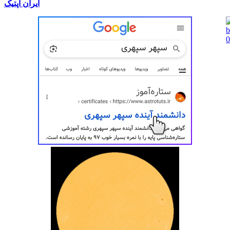
ایران اُپتیک