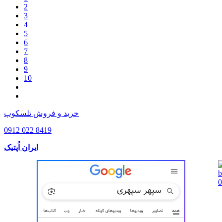
2
3
4
5
6
7
8
9
10
خرید و فروش تلسکوپ
0912 022 8419
ایران اُپتیک