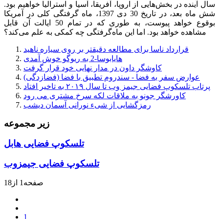
سال آینده در بخش‌هایی از اروپا، آفریقا، آسیا و استرالیا خواهیم بود.
شش ماه بعد، در تاریخ 30 دی 1397، ماه گرفتگی کلی در آمریکا
بوقوع خواهد پیوست، به طوری که در تمام 50 ایالت آن قابل
مشاهده خواهد بود. اما این ماه‌گرفتگی چه کمکی به علم می‌کند؟
قرارداد ناسا برای مطالعه دقیقتر بر روی سیاره ناهید
هایابوسا-2 به ریوگو خوش آمدی
کاوشگر داون در مدار نهایی خود قرار گرفت
عوارض سفر به فضا - سندروم تطبیق با فضا (فضازدگی)
پرتاب تلسکوپ فضایی جیمز وب تا سال ۲۰۱۹ به تاخیر افتاد
کاورشگر جونو به ملاقات لکه سرخ مشتری می رود
رمزگشایی از شیء نورانی آسمان دیشب
زیر مجموعه
تلسکوپ فضایی هابل
تلسکوپ فضایی جیمزوب
صفحه1 از18
1