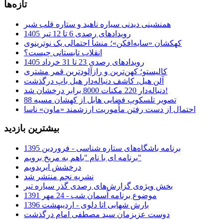
تازه‌ها
همنشینی دیدنی سیاره ناهید و ستاره قلب شیر
رویدادهای رصدی 6 تا 12 تیر 1405
کهکشان «سایه‌افکن»؛ منشأ احتمالی یک نوترینوی
انقلاب تابستانی چیست؟
رویدادهای رصدی 23 تا 31 خرداد 1405
کالیستو؛ کهن‌ترین و رازآلودترین قمر مشتری
آلن هیل، کاشف دنباله‌دار هیل باپ درگذشت
دنباله‌دار 220 مکنات 8000 برابر درخشان شد!
تصویر تلسکوپ فضایی هابل از کهشان مسیه 88
احتمال از دست رفتن مأموریت ارزشمند «ماون» ناسا
بیشترین بازدید
برنامه باشگاه‌های ستاره شناسی - فروردین 1395
برنامه ای با نام "باهم به مریخ برویم"
درخشش ایریدویم
نشریه نجم منتشر شد
بخش ویژه‌ی گزارش‌های رصدی گذر سیاره تیر
موضوع برنامه آسمان شب - 24 مهر 1391
بارش شهابی اتا دلوی - اردیبهشت 1396
دوست عزیزمان سید مصطفی امام درگذشت