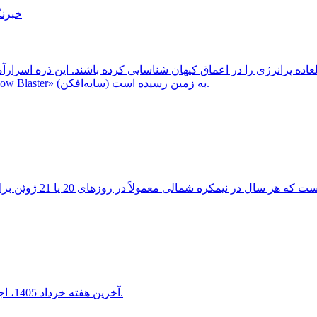
خبرنگ
ثبت شد، احتمالاً از یک کهکشان دوردست و غبارآلود موسوم به «Shadow Blaster» (سایه‌افکن) به زمین رسیده است.
آخرین هفته خرداد 1405، اجتماع دیدنی هلال ماه شامگاهی با سیاره ناهید و مشتری را خواهید دید.