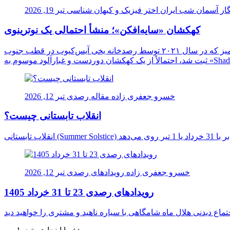
ار آسمان شب ایران
اختر فیزیک و کیهان شناسی
تیر 19, 2026
کهکشان «سایه‌افکن»؛ منشأ احتمالی یک نوترینوی
دانشمندان برای نخستین بار ممکن است منشأ یک نوترینوی فوق‌العاده پرانرژی را در اعماق کیهان شناسایی کرده باشند. این ذره اسرارآمیز که در سال ۲۰۲۱ توسط رصدخانه یخی آیس‌کیوب در قطب جنوب
خسرو جعفری زاده
مقاله رصدی
تیر 12, 2026
انقلاب تابستانی چیست؟
خسرو جعفری زاده
رویدادهای رصدی
تیر 12, 2026
رویدادهای رصدی 23 تا 31 خرداد 1405