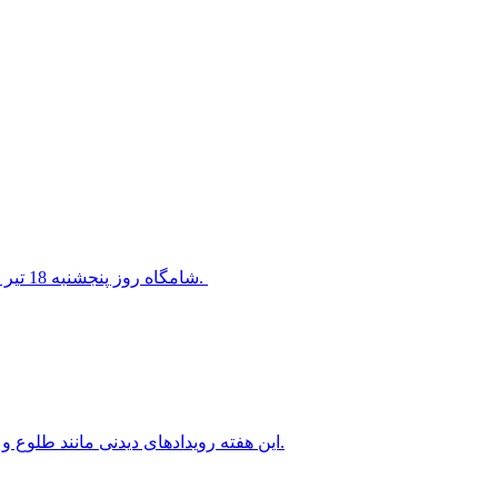
شامگاه روز پنجشنبه 18 تیر 1405 سیاره ناهید در کنار ستاره معروف قلب شیر قرار خواهد گرفت.
این هفته رویدادهای دیدنی مانند طلوع و غروب ماه کامل، سیاره های شامگاهی و صبحگاهی را خواهیم داشت.