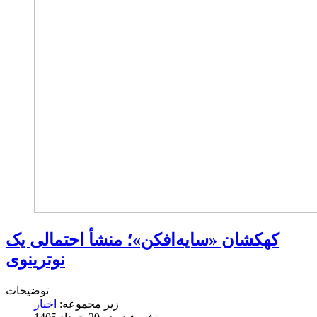
کهکشان «سایه‌افکن»؛ منشأ احتمالی یک
نوترینوی
توضیحات
زیر مجموعه:
اخبار