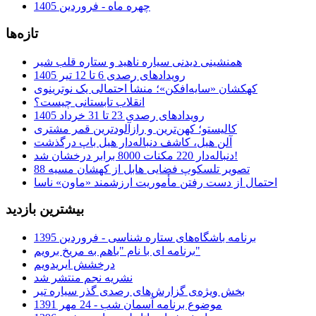
چهره ماه - فروردین 1405
تازه‌ها
همنشینی دیدنی سیاره ناهید و ستاره قلب شیر
رویدادهای رصدی 6 تا 12 تیر 1405
کهکشان «سایه‌افکن»؛ منشأ احتمالی یک نوترینوی
انقلاب تابستانی چیست؟
رویدادهای رصدی 23 تا 31 خرداد 1405
کالیستو؛ کهن‌ترین و رازآلودترین قمر مشتری
آلن هیل، کاشف دنباله‌دار هیل باپ درگذشت
دنباله‌دار 220 مکنات 8000 برابر درخشان شد!
تصویر تلسکوپ فضایی هابل از کهشان مسیه 88
احتمال از دست رفتن مأموریت ارزشمند «ماون» ناسا
بیشترین بازدید
برنامه باشگاه‌های ستاره شناسی - فروردین 1395
برنامه ای با نام "باهم به مریخ برویم"
درخشش ایریدویم
نشریه نجم منتشر شد
بخش ویژه‌ی گزارش‌های رصدی گذر سیاره تیر
موضوع برنامه آسمان شب - 24 مهر 1391