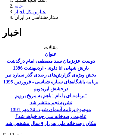
شما اینجا هستید:
خانه
عناوین کل اخبار
ستاره‌شناسی در ایران
اخبار
مقالات
عنوان
دوست عزیزمان سید مصطفی امام درگذشت
بارش شهابی اتا دلوی - اردیبهشت 1396
بخش ویژه‌ی گزارش‌های رصدی گذر سیاره تیر
برنامه باشگاه‌های ستاره شناسی - فروردین 1395
درخشش ایریدویم
برنامه ای با نام "باهم به مریخ برویم"
نشریه نجم منتشر شد
موضوع برنامه آسمان شب - 24 مهر 1391
عاقبت رصدخانه ملی چه خواهد شد؟
مکان رصدخانه ملی پس از 9 سال مشخص شد
صفحه1 از51