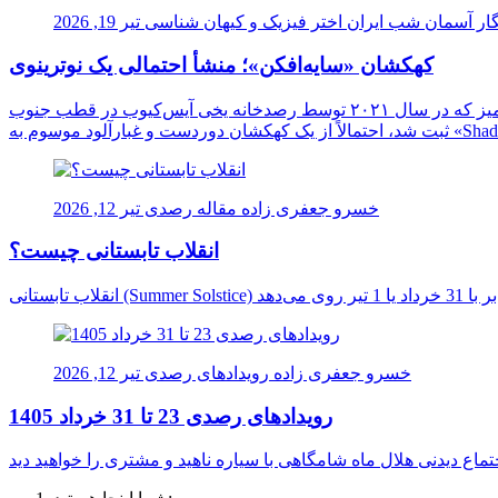
ار آسمان شب ایران
اختر فیزیک و کیهان شناسی
تیر 19, 2026
کهکشان «سایه‌افکن»؛ منشأ احتمالی یک نوترینوی
دانشمندان برای نخستین بار ممکن است منشأ یک نوترینوی فوق‌العاده پرانرژی را در اعماق کیهان شناسایی کرده باشند. این ذره اسرارآمیز که در سال ۲۰۲۱ توسط رصدخانه یخی آیس‌کیوب در قطب جنوب
خسرو جعفری زاده
مقاله رصدی
تیر 12, 2026
انقلاب تابستانی چیست؟
خسرو جعفری زاده
رویدادهای رصدی
تیر 12, 2026
رویدادهای رصدی 23 تا 31 خرداد 1405