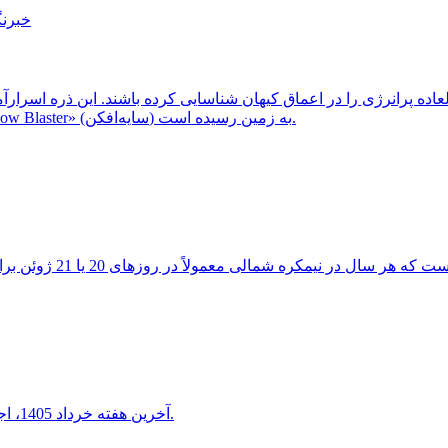
خبرنگ
ثبت شد، احتمالاً از یک کهکشان دوردست و غبارآلود موسوم به «Shadow Blaster» (سایه‌افکن) به زمین رسیده است.
آخرین هفته خرداد 1405، اجتماع دیدنی هلال ماه شامگاهی با سیاره ناهید و مشتری را خواهید دید.