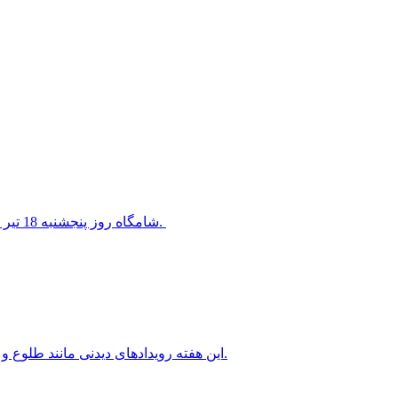
شامگاه روز پنجشنبه 18 تیر 1405 سیاره ناهید در کنار ستاره معروف قلب شیر قرار خواهد گرفت.
این هفته رویدادهای دیدنی مانند طلوع و غروب ماه کامل، سیاره های شامگاهی و صبحگاهی را خواهیم داشت.