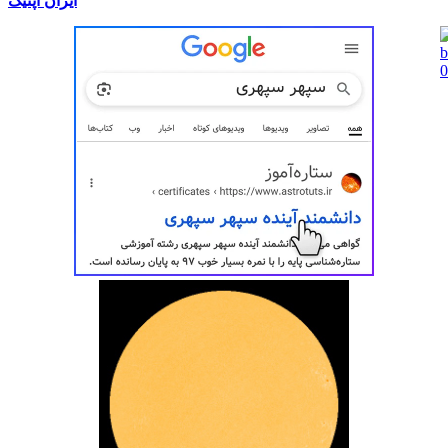
ایران اُپتیک