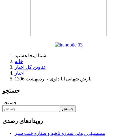
شما اینجا هستید:
خانه
عناوین کل اخبار
اخبار
بارش شهابی اتا دلوی - اردیبهشت 1396
جستجو
جستجو
جستجو
رویدادهای رصدی
همنشینی دیدنی سیاره ناهید و ستاره قلب شیر