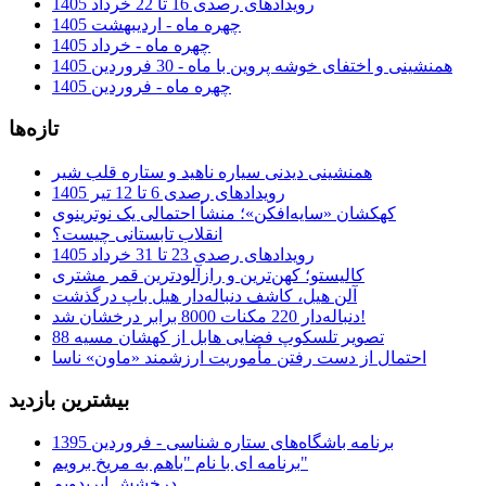
رویدادهای رصدی 16 تا 22 خرداد 1405
چهره ماه - اردیبهشت 1405
چهره ماه - خرداد 1405
همنشینی و اختفای خوشه پروین با ماه - 30 فروردین 1405
چهره ماه - فروردین 1405
تازه‌ها
همنشینی دیدنی سیاره ناهید و ستاره قلب شیر
رویدادهای رصدی 6 تا 12 تیر 1405
کهکشان «سایه‌افکن»؛ منشأ احتمالی یک نوترینوی
انقلاب تابستانی چیست؟
رویدادهای رصدی 23 تا 31 خرداد 1405
کالیستو؛ کهن‌ترین و رازآلودترین قمر مشتری
آلن هیل، کاشف دنباله‌دار هیل باپ درگذشت
دنباله‌دار 220 مکنات 8000 برابر درخشان شد!
تصویر تلسکوپ فضایی هابل از کهشان مسیه 88
احتمال از دست رفتن مأموریت ارزشمند «ماون» ناسا
بیشترین بازدید
برنامه باشگاه‌های ستاره شناسی - فروردین 1395
برنامه ای با نام "باهم به مریخ برویم"
درخشش ایریدویم