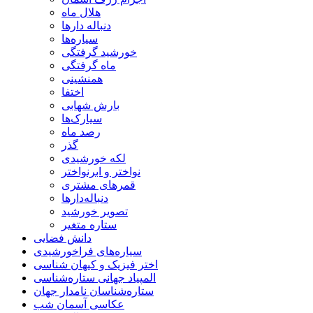
هلال ماه
دنباله دارها
سیاره‌ها
خورشید گرفتگی
ماه گرفتگی
همنشینی
اختفا
بارش شهابی
سیارک‌ها
رصد ماه
گذر
لکه خورشیدی
نواختر و ابرنواختر
قمرهای مشتری
دنباله‌دارها
تصویر خورشید
ستاره متغیر
دانش فضایی
سیاره‌های فراخورشیدی
اختر فیزیک و کیهان شناسی
المپیاد جهانی ستاره‌شناسی
ستاره‌شناسان نامدار جهان
عکاسی آسمان شب