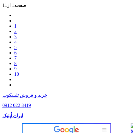
صفحه1 از11
1
2
3
4
5
6
7
8
9
10
خرید و فروش تلسکوپ
0912 022 8419
ایران اُپتیک