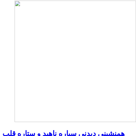
همنشینی دیدنی سیاره ناهید و ستاره قلب