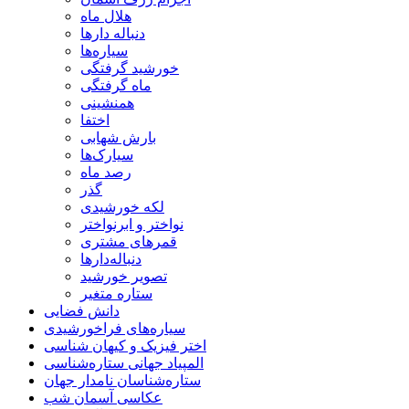
هلال ماه
دنباله دارها
سیاره‌ها
خورشید گرفتگی
ماه گرفتگی
همنشینی
اختفا
بارش شهابی
سیارک‌ها
رصد ماه
گذر
لکه خورشیدی
نواختر و ابرنواختر
قمرهای مشتری
دنباله‌دارها
تصویر خورشید
ستاره متغیر
دانش فضایی
سیاره‌های فراخورشیدی
اختر فیزیک و کیهان شناسی
المپیاد جهانی ستاره‌شناسی
ستاره‌شناسان نامدار جهان
عکاسی آسمان شب