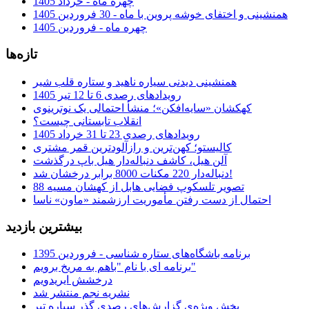
چهره ماه - خرداد 1405
همنشینی و اختفای خوشه پروین با ماه - 30 فروردین 1405
چهره ماه - فروردین 1405
تازه‌ها
همنشینی دیدنی سیاره ناهید و ستاره قلب شیر
رویدادهای رصدی 6 تا 12 تیر 1405
کهکشان «سایه‌افکن»؛ منشأ احتمالی یک نوترینوی
انقلاب تابستانی چیست؟
رویدادهای رصدی 23 تا 31 خرداد 1405
کالیستو؛ کهن‌ترین و رازآلودترین قمر مشتری
آلن هیل، کاشف دنباله‌دار هیل باپ درگذشت
دنباله‌دار 220 مکنات 8000 برابر درخشان شد!
تصویر تلسکوپ فضایی هابل از کهشان مسیه 88
احتمال از دست رفتن مأموریت ارزشمند «ماون» ناسا
بیشترین بازدید
برنامه باشگاه‌های ستاره شناسی - فروردین 1395
برنامه ای با نام "باهم به مریخ برویم"
درخشش ایریدویم
نشریه نجم منتشر شد
بخش ویژه‌ی گزارش‌های رصدی گذر سیاره تیر