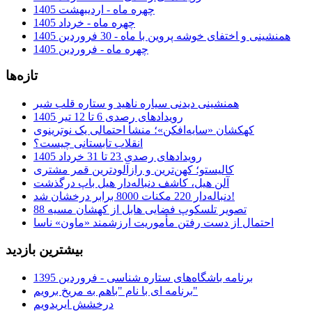
چهره ماه - اردیبهشت 1405
چهره ماه - خرداد 1405
همنشینی و اختفای خوشه پروین با ماه - 30 فروردین 1405
چهره ماه - فروردین 1405
تازه‌ها
همنشینی دیدنی سیاره ناهید و ستاره قلب شیر
رویدادهای رصدی 6 تا 12 تیر 1405
کهکشان «سایه‌افکن»؛ منشأ احتمالی یک نوترینوی
انقلاب تابستانی چیست؟
رویدادهای رصدی 23 تا 31 خرداد 1405
کالیستو؛ کهن‌ترین و رازآلودترین قمر مشتری
آلن هیل، کاشف دنباله‌دار هیل باپ درگذشت
دنباله‌دار 220 مکنات 8000 برابر درخشان شد!
تصویر تلسکوپ فضایی هابل از کهشان مسیه 88
احتمال از دست رفتن مأموریت ارزشمند «ماون» ناسا
بیشترین بازدید
برنامه باشگاه‌های ستاره شناسی - فروردین 1395
برنامه ای با نام "باهم به مریخ برویم"
درخشش ایریدویم