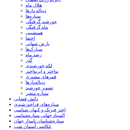
هلال ماه
دنباله دارها
سیاره‌ها
خورشید گرفتگی
ماه گرفتگی
همنشینی
اختفا
بارش شهابی
سیارک‌ها
رصد ماه
گذر
لکه خورشیدی
نواختر و ابرنواختر
قمرهای مشتری
دنباله‌دارها
تصویر خورشید
ستاره متغیر
دانش فضایی
سیاره‌های فراخورشیدی
اختر فیزیک و کیهان شناسی
المپیاد جهانی ستاره‌شناسی
ستاره‌شناسان نامدار جهان
عکاسی آسمان شب