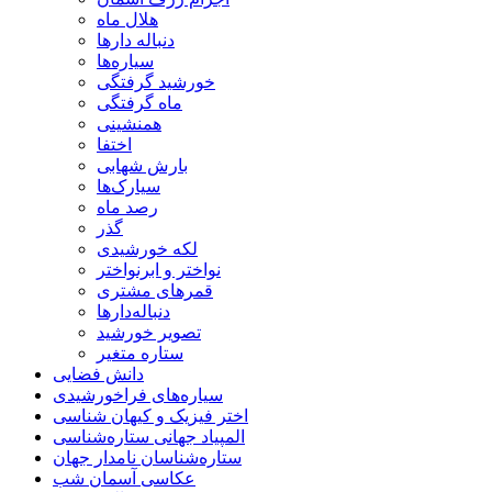
هلال ماه
دنباله دارها
سیاره‌ها
خورشید گرفتگی
ماه گرفتگی
همنشینی
اختفا
بارش شهابی
سیارک‌ها
رصد ماه
گذر
لکه خورشیدی
نواختر و ابرنواختر
قمرهای مشتری
دنباله‌دارها
تصویر خورشید
ستاره متغیر
دانش فضایی
سیاره‌های فراخورشیدی
اختر فیزیک و کیهان شناسی
المپیاد جهانی ستاره‌شناسی
ستاره‌شناسان نامدار جهان
عکاسی آسمان شب