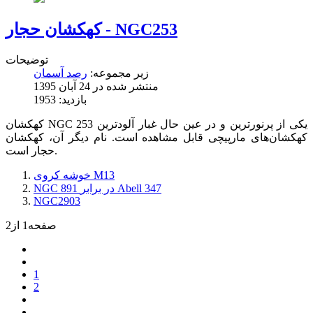
کهکشان حجار - NGC253
توضیحات
زیر مجموعه:
رصد آسمان
منتشر شده در 24 آبان 1395
بازدید: 1953
کهکشان NGC 253 یکی از پرنورترین و در عین حال غبار آلودترین
کهکشان‌های مارپیچی قابل مشاهده است. نام دیگر آن، کهکشان
حجار است.
خوشه کروی M13
NGC 891 در برابر Abell 347
NGC2903
صفحه1 از2
1
2