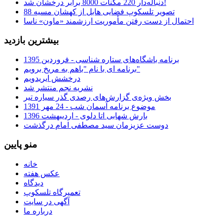
دنباله‌دار 220 مکنات 8000 برابر درخشان شد!
تصویر تلسکوپ فضایی هابل از کهشان مسیه 88
احتمال از دست رفتن مأموریت ارزشمند «ماون» ناسا
بیشترین بازدید
برنامه باشگاه‌های ستاره شناسی - فروردین 1395
برنامه ای با نام "باهم به مریخ برویم"
درخشش ایریدویم
نشریه نجم منتشر شد
بخش ویژه‌ی گزارش‌های رصدی گذر سیاره تیر
موضوع برنامه آسمان شب - 24 مهر 1391
بارش شهابی اتا دلوی - اردیبهشت 1396
دوست عزیزمان سید مصطفی امام درگذشت
منو پایین
خانه
عکس هفته
دیدگاه
تعمیرگاه تلسکوپ
آگهی در سایت
درباره ما