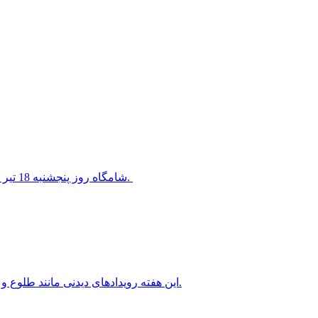
شامگاه روز پنجشنبه 18 تیر 1405 سیاره ناهید در کنار ستاره معروف قلب شیر قرار خواهد گرفت.
این هفته رویدادهای دیدنی مانند طلوع و غروب ماه کامل، سیاره های شامگاهی و صبحگاهی را خواهیم داشت.