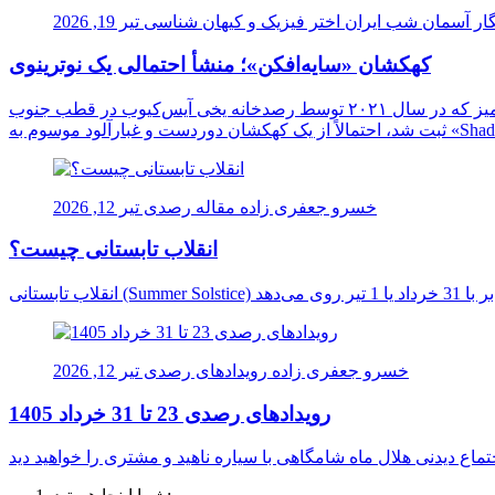
ار آسمان شب ایران
اختر فیزیک و کیهان شناسی
تیر 19, 2026
کهکشان «سایه‌افکن»؛ منشأ احتمالی یک نوترینوی
دانشمندان برای نخستین بار ممکن است منشأ یک نوترینوی فوق‌العاده پرانرژی را در اعماق کیهان شناسایی کرده باشند. این ذره اسرارآمیز که در سال ۲۰۲۱ توسط رصدخانه یخی آیس‌کیوب در قطب جنوب
خسرو جعفری زاده
مقاله رصدی
تیر 12, 2026
انقلاب تابستانی چیست؟
خسرو جعفری زاده
رویدادهای رصدی
تیر 12, 2026
رویدادهای رصدی 23 تا 31 خرداد 1405