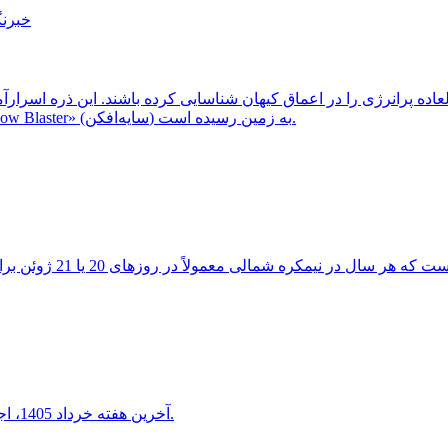
خبرنگ
ثبت شد، احتمالاً از یک کهکشان دوردست و غبارآلود موسوم به «Shadow Blaster» (سایه‌افکن) به زمین رسیده است.
آخرین هفته خرداد 1405، اجتماع دیدنی هلال ماه شامگاهی با سیاره ناهید و مشتری را خواهید دید.