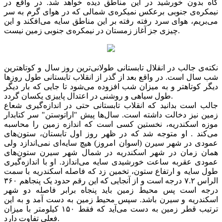
گاه بدون خورشید در این مناطق دیده خواهد شد. در واقع در
نیمكره‌ی جنوبی برعكس نمیكره‌ی شمالی كه در هوای گرم به سر
می‌بریم، هوای سرد رفته رفته بر این مناطق سایه می‌افكند و این
چیزی جز آغاز زمستان در نیمكره‌ی جنوبی زمین نیست.
نكته‌ی جالب در انقلال تابستانی طولانی‌ترین روز سال و كوتاهترین
شب سال است. در واقع بعد از گذر از انقلاب تابستانی طول روزها
دیگر كوتاهتر و به میزان شب افزوده می‌شود تا جایی كه بار دیگر
طول سیاهی و روشنی در اعتدال پاییزی یكسان گردد.
جالب است بدانید كه انقلاب تابستانی حتی در اندازه‌گیری شعاع
زمین نیز دخالت داشته است. سال‌ها پیش "اراتوستن" سر کتابدار
موزه اسکندریه، نخستین کسی است که اندازه زمین را محاسبه
می‌كند . او متوجه شد که در ظهر روز اول تابستان، ستون‌های
عمودی در شهر سیرن (اسوان امروز) هیچ سایه‌ای نمی‌اندازد ولی
همان زمان در شهر اسکندریه در شمال شهر سیرن ستون‌های
عمودی عقربه ساعت خورشیدی سایه می‌اندازد. او با اندازه‌گیری
طول سایه و ارتفاع ستون، تخمین زد که فاصله اسکندریه با سمت
الراس ۷.۲ درجه است و از آنجایی که این رقم حدود یک پنجاهم ۳۶۰
درجه است پس محیط زمین باید پنجاه برابر فاصله دو شهر
اسکندریه و سیرن باشد. سپس محیط زمین به دست آمد و به این
ترتیب قطر زمین به دست می‌آید که فقط ۱۵۰ کیلومتر با میزان
فعلی تفاوت دارد.