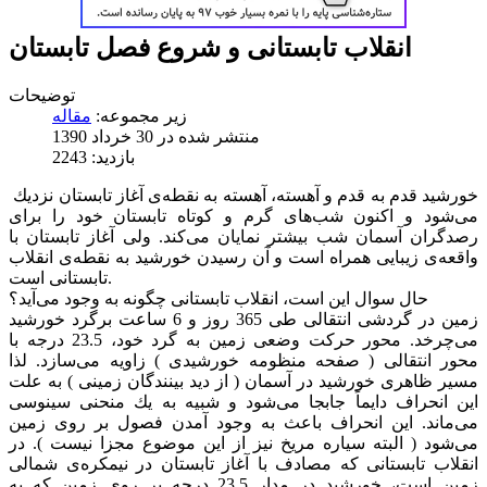
انقلاب تابستانی و شروع فصل تابستان
توضیحات
زیر مجموعه:
منتشر شده در 30 خرداد 1390
بازدید: 2243
خورشید قدم به قدم و آهسته، آهسته به نقطه‌ی آغاز تابستان نزدیك
می‌شود و اكنون شب‌های گرم و كوتاه تابستان خود را برای
رصدگران آسمان شب بیشتر نمایان می‌کند. ولی آغاز تابستان با
واقعه‌ی زیبایی همراه است و آن رسیدن خورشید به نقطه‌ی انقلاب
تابستانی است.
حال سوال این است، انقلاب تابستانی چگونه به وجود می‌آید؟
زمین در گردشی انتقالی طی 365 روز و 6 ساعت برگرد خورشید
می‌چرخد. محور حركت وضعی زمین به گرد خود، 23.5 درجه با
محور انتقالی ( صفحه منظومه خورشیدی ) زاویه می‌سازد. لذا
مسیر ظاهری خورشید در آسمان ( از دید بینندگان زمینی ) به علت
این انحراف دایماً جابجا می‌شود و شبیه به یك منحنی سینوسی
می‌ماند. این انحراف باعث به وجود ‌آمدن فصول بر روی زمین
می‌شود ( البته سیاره مریخ نیز از این موضوع مجزا نیست ). در
انقلاب تابستانی كه مصادف با آغاز تابستان در نیمكره‌ی شمالی
زمین است، خورشید در مدار 23.5 درجه بر روی زمین كه به