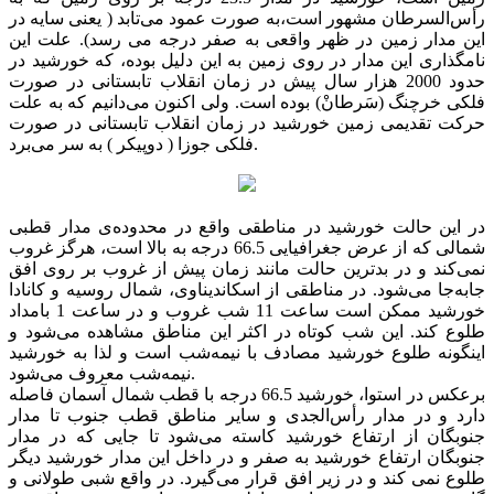
رأس‌السرطان مشهور است،به صورت عمود می‌تابد ( یعنی سایه در
این مدار زمین در ظهر واقعی به صفر درجه می رسد). علت این
نامگذاری این مدار در روی زمین به این دلیل بوده، كه خورشید در
حدود 2000 هزار سال پیش در زمان انقلاب تابستانی در صورت
فلكی خرچنگ (سَرطانْ) بوده است. ولی اكنون می‌دانیم كه به علت
حركت تقدیمی زمین خورشید در زمان انقلاب تابستانی در صورت
فلكی جوزا ( دوپیکر ) به سر می‌برد.
در این حالت خورشید در مناطقی واقع در محدوده‌ی مدار قطبی
شمالی كه از عرض جغرافیایی 66.5 درجه به بالا است، هرگز غروب
نمی‌كند و در بدترین حالت مانند زمان پیش از غروب بر روی افق
جابه‌جا می‌شود. در مناطقی از اسكاندیناوی، شمال روسیه و كانادا
خورشید ممكن است ساعت 11 شب غروب و در ساعت 1 بامداد
طلوع كند. این شب كوتاه در اكثر این مناطق مشاهده می‌شود و
اینگونه طلوع خورشید مصادف با نیمه‌شب است و لذا به خورشید
نیمه‌‌شب معروف می‌شود.
برعكس در استوا، خورشید 66.5 درجه با قطب شمال آسمان فاصله
دارد و در مدار رأس‌الجدی و سایر مناطق قطب جنوب تا مدار
جنوبگان از ارتفاع خورشید كاسته می‌شود تا جایی كه در مدار
جنوبگان ارتفاع خورشید به صفر و در داخل این مدار خورشید دیگر
طلوع نمی کند و در زیر افق قرار می‌گیرد. در واقع شبی طولانی و