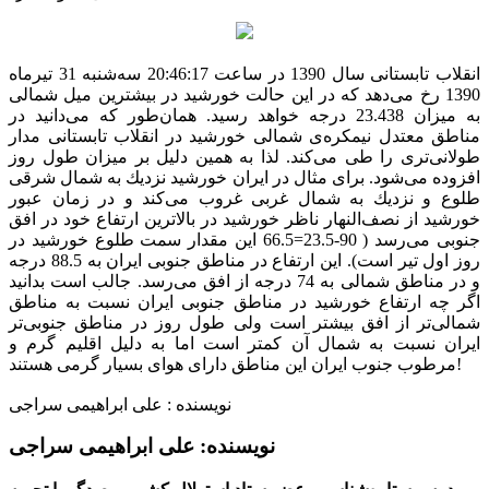
انقلاب تابستانی سال 1390 در ساعت 20:46:17 سه‌شنبه 31 تیرماه
1390 رخ می‌دهد كه در این حالت خورشید در بیشترین میل شمالی
به میزان 23.438 درجه خواهد رسید. همان‌طور كه می‌دانید در
مناطق معتدل نیمكره‌ی شمالی خورشید در انقلاب تابستانی مدار
طولانی‌تری را طی می‌كند. لذا به همین دلیل بر میزان طول روز
افزوده می‌شود. برای مثال در ایران خورشید نزدیك به شمال شرقی
طلوع و نزدیك به شمال غربی غروب می‌كند و در زمان عبور
خورشید از نصف‌النهار ناظر خورشید در بالاترین ارتفاع خود در افق
جنوبی می‌رسد ( 90-23.5=66.5 این مقدار سمت طلوع خورشید در
روز اول تیر است). این ارتفاع در مناطق جنوبی ایران به 88.5 درجه
و در مناطق شمالی به 74 درجه از افق می‌رسد. جالب است بدانید
اگر چه ارتفاع خورشید در مناطق جنوبی ایران نسبت به مناطق
شمالی‌تر از افق بیشتر است ولی طول روز در مناطق جنوبی‌تر
ایران نسبت به شمال آن كمتر است اما به دلیل اقلیم گرم و
مرطوب جنوب ایران این مناطق دارای هوای بسیار گرمی هستند!
نویسنده : علی ابراهیمی سراجی
نویسنده:
علی ابراهیمی سراجی