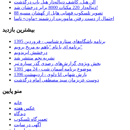
آلن هیل، کاشف دنباله‌دار هیل باپ درگذشت
دنباله‌دار 220 مکنات 8000 برابر درخشان شد!
تصویر تلسکوپ فضایی هابل از کهشان مسیه 88
احتمال از دست رفتن مأموریت ارزشمند «ماون» ناسا
بیشترین بازدید
برنامه باشگاه‌های ستاره شناسی - فروردین 1395
برنامه ای با نام "باهم به مریخ برویم"
درخشش ایریدویم
نشریه نجم منتشر شد
بخش ویژه‌ی گزارش‌های رصدی گذر سیاره تیر
موضوع برنامه آسمان شب - 24 مهر 1391
بارش شهابی اتا دلوی - اردیبهشت 1396
دوست عزیزمان سید مصطفی امام درگذشت
منو پایین
خانه
عکس هفته
دیدگاه
تعمیرگاه تلسکوپ
آگهی در سایت