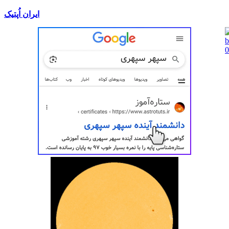
ایران اُپتیک