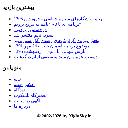
بیشترین بازدید
برنامه باشگاه‌های ستاره شناسی - فروردین 1395
برنامه ای با نام "باهم به مریخ برویم"
درخشش ایریدویم
نشریه نجم منتشر شد
بخش ویژه‌ی گزارش‌های رصدی گذر سیاره تیر
موضوع برنامه آسمان شب - 24 مهر 1391
بارش شهابی اتا دلوی - اردیبهشت 1396
دوست عزیزمان سید مصطفی امام درگذشت
منو پایین
خانه
عکس هفته
دیدگاه
تعمیرگاه تلسکوپ
آگهی در سایت
درباره ما
© 2002-2026 by NightSky.ir