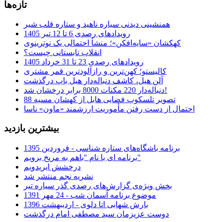
تازه‌ها
همنشینی دیدنی سیاره ناهید و ستاره قلب شیر
رویدادهای رصدی 6 تا 12 تیر 1405
کهکشان «سایه‌افکن»؛ منشأ احتمالی یک نوترینوی
انقلاب تابستانی چیست؟
رویدادهای رصدی 23 تا 31 خرداد 1405
کالیستو؛ کهن‌ترین و رازآلودترین قمر مشتری
آلن هیل، کاشف دنباله‌دار هیل باپ درگذشت
دنباله‌دار 220 مکنات 8000 برابر درخشان شد!
تصویر تلسکوپ فضایی هابل از کهشان مسیه 88
احتمال از دست رفتن مأموریت ارزشمند «ماون» ناسا
بیشترین بازدید
برنامه باشگاه‌های ستاره شناسی - فروردین 1395
برنامه ای با نام "باهم به مریخ برویم"
درخشش ایریدویم
نشریه نجم منتشر شد
بخش ویژه‌ی گزارش‌های رصدی گذر سیاره تیر
موضوع برنامه آسمان شب - 24 مهر 1391
بارش شهابی اتا دلوی - اردیبهشت 1396
دوست عزیزمان سید مصطفی امام درگذشت