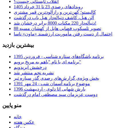
انقلاب تابستانی چیست؟
رویدادهای رصدی 23 تا 31 خرداد 1405
کالیستو؛ کهن‌ترین و رازآلودترین قمر مشتری
آلن هیل، کاشف دنباله‌دار هیل باپ درگذشت
دنباله‌دار 220 مکنات 8000 برابر درخشان شد!
تصویر تلسکوپ فضایی هابل از کهشان مسیه 88
احتمال از دست رفتن مأموریت ارزشمند «ماون» ناسا
بیشترین بازدید
برنامه باشگاه‌های ستاره شناسی - فروردین 1395
برنامه ای با نام "باهم به مریخ برویم"
درخشش ایریدویم
نشریه نجم منتشر شد
بخش ویژه‌ی گزارش‌های رصدی گذر سیاره تیر
موضوع برنامه آسمان شب - 24 مهر 1391
بارش شهابی اتا دلوی - اردیبهشت 1396
دوست عزیزمان سید مصطفی امام درگذشت
منو پایین
خانه
عکس هفته
دیدگاه