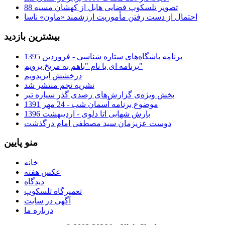
تصویر تلسکوپ فضایی هابل از کهشان مسیه 88
احتمال از دست رفتن مأموریت ارزشمند «ماون» ناسا
بیشترین بازدید
برنامه باشگاه‌های ستاره شناسی - فروردین 1395
برنامه ای با نام "باهم به مریخ برویم"
درخشش ایریدویم
نشریه نجم منتشر شد
بخش ویژه‌ی گزارش‌های رصدی گذر سیاره تیر
موضوع برنامه آسمان شب - 24 مهر 1391
بارش شهابی اتا دلوی - اردیبهشت 1396
دوست عزیزمان سید مصطفی امام درگذشت
منو پایین
خانه
عکس هفته
دیدگاه
تعمیرگاه تلسکوپ
آگهی در سایت
درباره ما