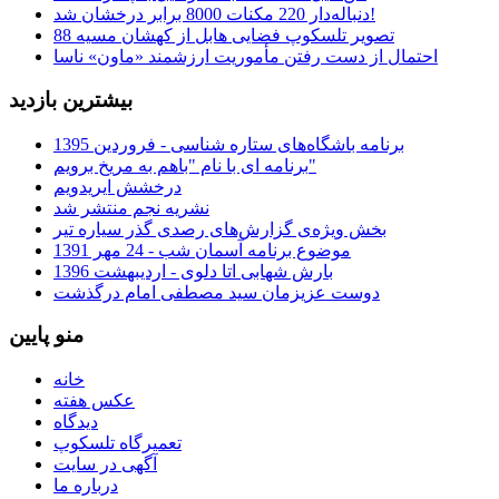
دنباله‌دار 220 مکنات 8000 برابر درخشان شد!
تصویر تلسکوپ فضایی هابل از کهشان مسیه 88
احتمال از دست رفتن مأموریت ارزشمند «ماون» ناسا
بیشترین بازدید
برنامه باشگاه‌های ستاره شناسی - فروردین 1395
برنامه ای با نام "باهم به مریخ برویم"
درخشش ایریدویم
نشریه نجم منتشر شد
بخش ویژه‌ی گزارش‌های رصدی گذر سیاره تیر
موضوع برنامه آسمان شب - 24 مهر 1391
بارش شهابی اتا دلوی - اردیبهشت 1396
دوست عزیزمان سید مصطفی امام درگذشت
منو پایین
خانه
عکس هفته
دیدگاه
تعمیرگاه تلسکوپ
آگهی در سایت
درباره ما