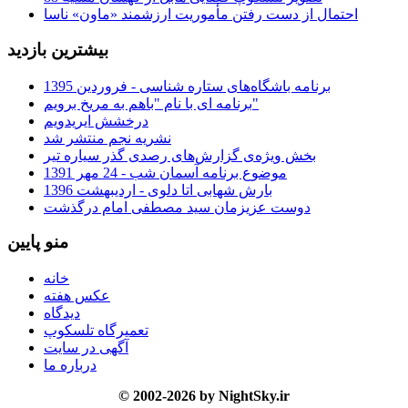
احتمال از دست رفتن مأموریت ارزشمند «ماون» ناسا
بیشترین بازدید
برنامه باشگاه‌های ستاره شناسی - فروردین 1395
برنامه ای با نام "باهم به مریخ برویم"
درخشش ایریدویم
نشریه نجم منتشر شد
بخش ویژه‌ی گزارش‌های رصدی گذر سیاره تیر
موضوع برنامه آسمان شب - 24 مهر 1391
بارش شهابی اتا دلوی - اردیبهشت 1396
دوست عزیزمان سید مصطفی امام درگذشت
منو پایین
خانه
عکس هفته
دیدگاه
تعمیرگاه تلسکوپ
آگهی در سایت
درباره ما
© 2002-2026 by NightSky.ir