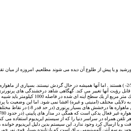
شاتل های فضایی آمریكا معمولاً پرنورتر (به روشنی مشتری در قدر 2/5- ) هستند . اما آنها همیشه در 
 قابل رؤیت آنها تغییر می كند. گهگاهی شاهد درخشندگی های پرنورت
دلایلی مختلف (امنیتی و غیره) افشا نمی شود. اما این وضعیت با پر
تلفن همراه در سراسر دنیا را كه از سیستم ایریدیوم استفاده می كن
فت و یا ارسال كرد وجود ندارد. این سیستم بدین دلیل ایریدیوم خوانده
هز به سه آنتن آلومینیومی براق است كه بازتابنده بسیار قوی نور خ