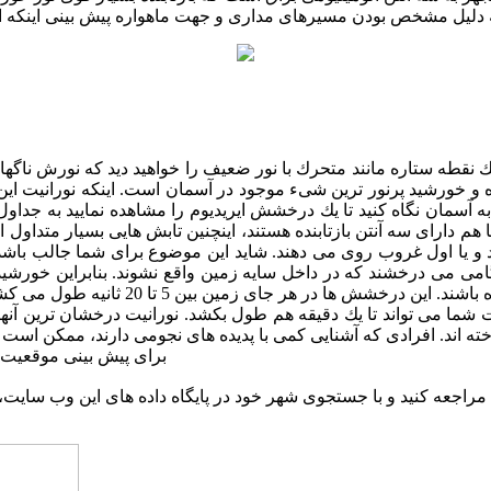
 یك نقطه ستاره مانند متحرك با نور ضعیف را خواهید دید كه نورش ناگ
از ماه و خورشید پرنور ترین شیء موجود در آسمان است. اینكه نورانیت
به آسمان نگاه كنید تا یك درخشش ایریدیوم را مشاهده نمایید به جداو
ا هم دارای سه آنتن بازتابنده هستند، اینچنین تابش هایی بسیار متداول
اً در صبح زود و یا اول غروب روی می دهند. شاید این موضوع برای شما جال
امی می درخشند كه در داخل سایه زمین واقع نشوند. بنابراین خورشید 
توانند بقدری درخشان شوند كه حتی در روشن
ت شما می تواند تا یك دقیقه هم طول بكشد. نورانیت درخشان ترین آنها
برای پیش بینی موقعیت 
مراجعه کنید و با جستجوی شهر خود در پایگاه داده های این وب سایت،