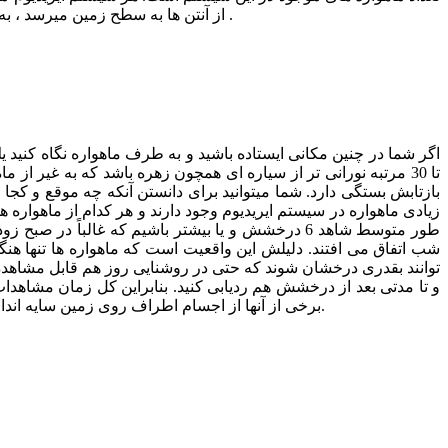
از آنتن ها به سطح زمین میرسد ، به دلیل مشخص بودن مسیرهای مداری و جهت ماهواره پیش بینی اینكه انعكاس نور خورشید به كدام نقطه زمین برمی خورد امكان پذیر است .
اگر شما در چنین مكانی ایستاده باشید و به طرف ماهواره نگاه كنید
تا 30 مرتبه نورانی تر از سیاره ای همچون زهره باشد كه به غیر 
بازتابش بستگی دارد. شما میتوانید برای دانستن آنكه چه موقع و كجا 
زیادی ماهواره در سیستم ایریدیوم وجود دارند و هر كدام از ماهواره ه
طور متوسط شاهد 6 درخشش و یا بیشتر باشیم كه غالب
شب اتفاق می افتند. دلیلش این واقعیت است كه ماهواره ها تنها هنگ
و تا مدتی بعد از درخشش هم ردیابی كنید. بنابراین كل زمان مشاهدا
برخی از آنها از اجسام اطراف روی زمین سایه انداخته اند. افرادی که آشنایی کمی با پدیده های نجومی دارند، ممکن است مشاهده اتفاقی درخشهای ایریدیوم را با ظهور شهاب ها اشتباه بگیرند.