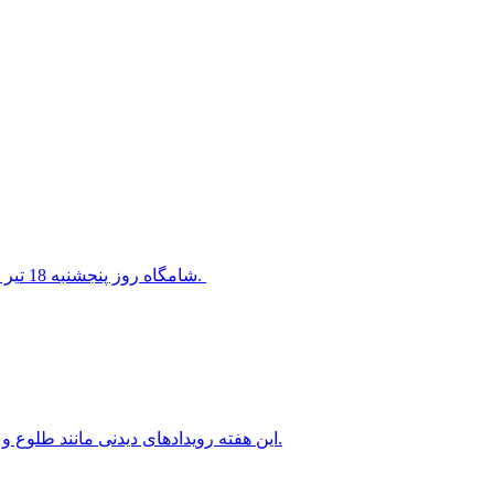
شامگاه روز پنجشنبه 18 تیر 1405 سیاره ناهید در کنار ستاره معروف قلب شیر قرار خواهد گرفت.
این هفته رویدادهای دیدنی مانند طلوع و غروب ماه کامل، سیاره های شامگاهی و صبحگاهی را خواهیم داشت.