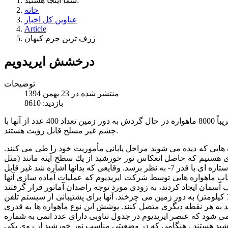
شما اینجا هستید:
خانه
عناوین کل اخبار
Article
ژرف ترین جرم کیهان
درخشش ایریدویم
توضیحات
منتشر شده در 23 بهمن 1394
بازدید: 8610
اغلب ما از تعداد زیاد ماهواره هایی كه یكی دو ساعت بعد از غروب خورشید و یا پیش از طلوع آن دیده می شوند مطلعیم. امروزه از میان تقریباً 8000 ماهواره در حال گردش به دور زمین تعداد 400 عدد از آنها با
چشم غیر مسلح قابل رؤیت هستند.
حال گردش نیستند. بسیاری از ماهواره هایی كه دیده می شوند مراحل پایانی مأموریت خود را طی می كنند.
ری هستیم كه حاصل انعكاس نور خورشید از یك سطح آینه مانند (مثل
صفحات خورشیدی یك ماهواره ) است. محاسبات نشان می دهند كه یك متر مربع از یك سطح آینه ای شده در فاصله 1000 كیلومتر باید شبیه ستاره ای با قدر 7- به نظر برسد. وقایعی كه بدانها اشاره شد غیر قابل
تاب ماهواره هایی توسط شركت ایریدیوم كه عملیات آماده سازی آنها
سیستم ماهواره ای ایریدیوم متشكل از 66 ماهواره فعال و 11 عدد ماهواره غیر فعال یدكی است كه همگی در مدار های پایینی (در حدود 780 کیلومتر) به دور زمین می چرخند. آنها برای پشتیبانی از سیستم تلفن
د به هر نقطه دیگری متصل كنند. پوشش این نوع ماهواره ها به قدری
 می شود كه عنصر ایریدیوم در جدول تناوبی دارای عدد اتمی به شماره
ورشید هستند . هنگامی كه در وضعیتی مناسب نور خورشید از روی یكی