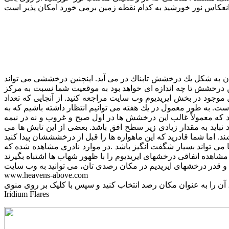
هان به شكل یك درخشش تابناك در می آید. اینچنین درخششی می تواند
 این درخشش تا چه اندازه ای خواهد بود به موقعیت شما نسبت به مركز
ل موجود در بخش ایریدیوم وب سایت مراجعه كنید. از آنجایی كه تعداد
 است. به طور معمول در یك هفته می توانیم انتظار داشته باشیم كه به
ب باشد كه معمولاً غالب این درخشش ها در اول صبح و غروب و نه در نیمه
نباید به مقدار زیادی زیر سطح افق باشد. بعضی از این تابش ها می
ایی روز هم قابل مشاهده باشند. این درخشش ها در هر جای زمین بین 5 تا 20 ثانیه طول می كشند. اما شما قادرید كه این ماهواره ها را قبل از درخشششان پیدا كنید
 می تواند بسیار شگفت انگیز باشد .در موارد نادری مشاهده شده كه
و قدر درخشهای ایریدیم در مکان رصدی تان، می توانید به وب سایت
www.heavens-above.com
 آن را به عنوان مکان رصد انتخاب کنید و سپس با کلیک بر روی منوی
Iridium Flares