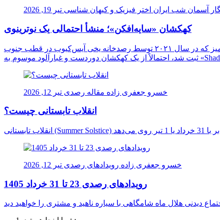
ار آسمان شب ایران
اختر فیزیک و کیهان شناسی
تیر 19, 2026
کهکشان «سایه‌افکن»؛ منشأ احتمالی یک نوترینوی
دانشمندان برای نخستین بار ممکن است منشأ یک نوترینوی فوق‌العاده پرانرژی را در اعماق کیهان شناسایی کرده باشند. این ذره اسرارآمیز که در سال ۲۰۲۱ توسط رصدخانه یخی آیس‌کیوب در قطب جنوب
خسرو جعفری زاده
مقاله رصدی
تیر 12, 2026
انقلاب تابستانی چیست؟
خسرو جعفری زاده
رویدادهای رصدی
تیر 12, 2026
رویدادهای رصدی 23 تا 31 خرداد 1405