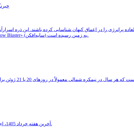
خبرنگ
ثبت شد، احتمالاً از یک کهکشان دوردست و غبارآلود موسوم به «Shadow Blaster» (سایه‌افکن) به زمین رسیده است.
آخرین هفته خرداد 1405، اجتماع دیدنی هلال ماه شامگاهی با سیاره ناهید و مشتری را خواهید دید.