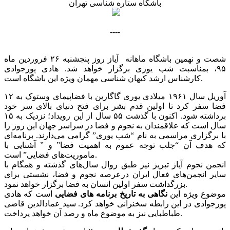
باشگاه ستاره شناسی تهران
----
شصت و نهمین باشگاه ماهانه آیاز روز پنجشنبه ۲۶ فروردین ماه
۹۵، بمناسبت شب یوری برگزار خواهد شد. هادی پورجوادی
کارشناس ارشد کیهان شناسی مهمان ویژه این باشگاه است.
۱۲ آوریل سال ۱۹۶۱ میلادی یوری گاگارین با فضاپیمای وستوک به
فضا سفر کرد تا اولین قدم بشر برای فتح دنیای بالای سر خود
برداشته شود. اکنون با گذشت ۵۵ سال از این رویداد؛ نزدیک به ۱۵
سال است که علاقمندان به نجوم و فضا در سراسر جهان این روز را
با برگزاری مراسمی به نام “شب یوری” گرامی می‌دارند. برنامه‌ای
که هدف آن “جلب توجه عموم به اهمیت فضا” و ” آشنایی با
ماموریت‌های فضایی” است.
انجمن نجوم آیاز تبریز نیز طبق روال سال‌های گذشته و همگام با
سایر انجمن‌های فعال ایران درعرصه نجوم و فضا، نشستی برای
بزرگداشت سفر اولین انسان به فضا برگزار خواهد نمود.
موضوع ویژه این
نگاهی به تاریخ برنامه های فضایی
است که هادی
پورجوادی در این رابطه سخنرانی خواهد کرد. سید عمادالدین قاضی
طباطبایی نیز به موضوع ماه و رصد آن خواهد پرداخت.