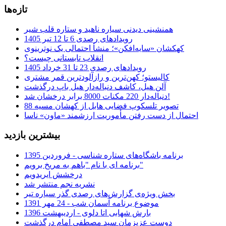
تازه‌ها
همنشینی دیدنی سیاره ناهید و ستاره قلب شیر
رویدادهای رصدی 6 تا 12 تیر 1405
کهکشان «سایه‌افکن»؛ منشأ احتمالی یک نوترینوی
انقلاب تابستانی چیست؟
رویدادهای رصدی 23 تا 31 خرداد 1405
کالیستو؛ کهن‌ترین و رازآلودترین قمر مشتری
آلن هیل، کاشف دنباله‌دار هیل باپ درگذشت
دنباله‌دار 220 مکنات 8000 برابر درخشان شد!
تصویر تلسکوپ فضایی هابل از کهشان مسیه 88
احتمال از دست رفتن مأموریت ارزشمند «ماون» ناسا
بیشترین بازدید
برنامه باشگاه‌های ستاره شناسی - فروردین 1395
برنامه ای با نام "باهم به مریخ برویم"
درخشش ایریدویم
نشریه نجم منتشر شد
بخش ویژه‌ی گزارش‌های رصدی گذر سیاره تیر
موضوع برنامه آسمان شب - 24 مهر 1391
بارش شهابی اتا دلوی - اردیبهشت 1396
دوست عزیزمان سید مصطفی امام درگذشت