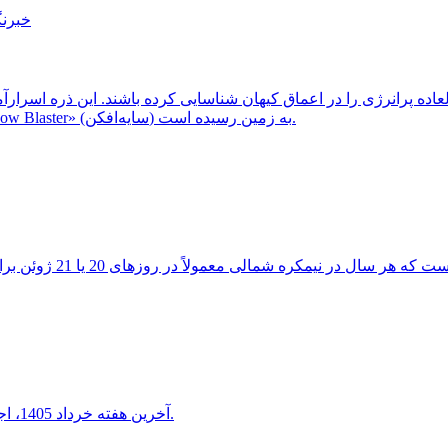
خبرنگ
ثبت شد، احتمالاً از یک کهکشان دوردست و غبارآلود موسوم به «Shadow Blaster» (سایه‌افکن) به زمین رسیده است.
آخرین هفته خرداد 1405، اجتماع دیدنی هلال ماه شامگاهی با سیاره ناهید و مشتری را خواهید دید.