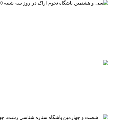
شصت و چهارمین باشگاه ستاره شناسی رشت، چهارشنبه 126 مهرماه 1391 از ساعت 18 تا 21 در محل سالن دکتر رحمدل مجتمع فرهنگی- هنری خاتم الانبیا(ع) ش