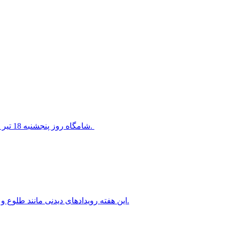
شامگاه روز پنجشنبه 18 تیر 1405 سیاره ناهید در کنار ستاره معروف قلب شیر قرار خواهد گرفت.
این هفته رویدادهای دیدنی مانند طلوع و غروب ماه کامل، سیاره های شامگاهی و صبحگاهی را خواهیم داشت.