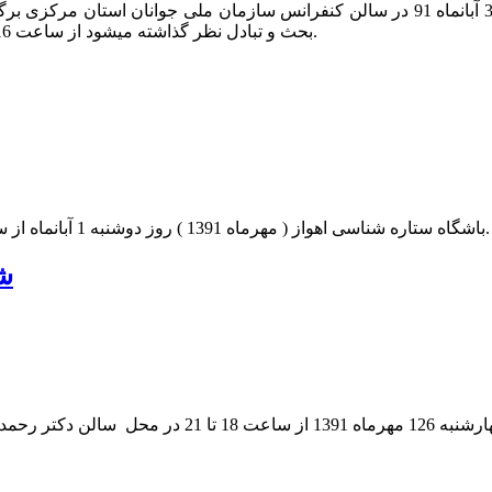
سی و هشتمین باشگاه نجوم اراک در روز سه شنبه 30 آبانماه 91 در سالن کنفرانس ساز
بحث و تبادل نظر گذاشته میشود از ساعت 16 الی 18 پذیرای علاقه مندان به دنیای نجوم و ستاره شناسی می باشد.
باشگاه ستاره شناسی اهواز ( مهرماه 1391 ) روز دوشنبه 1 آبانماه از ساعت 18 تا 20 در محل دفتر کانون آینده نگری ایران برگزار خواهد شد.
ش
هر رشت برگزار خواهد شد