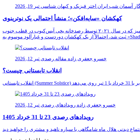
ار آسمان شب ایران
اختر فیزیک و کیهان شناسی
تیر 19, 2026
کهکشان «سایه‌افکن»؛ منشأ احتمالی یک نوترینوی
دانشمندان برای نخستین بار ممکن است منشأ یک نوترینوی فوق‌العاده پرانرژی را در اعماق کیهان شناسایی کرده باشند. این ذره اسرارآمیز که در سال ۲۰۲۱ توسط رصدخانه یخی آیس‌کیوب در قطب جنوب
خسرو جعفری زاده
مقاله رصدی
تیر 12, 2026
انقلاب تابستانی چیست؟
خسرو جعفری زاده
رویدادهای رصدی
تیر 12, 2026
رویدادهای رصدی 23 تا 31 خرداد 1405