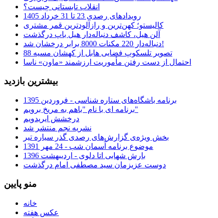
انقلاب تابستانی چیست؟
رویدادهای رصدی 23 تا 31 خرداد 1405
کالیستو؛ کهن‌ترین و رازآلودترین قمر مشتری
آلن هیل، کاشف دنباله‌دار هیل باپ درگذشت
دنباله‌دار 220 مکنات 8000 برابر درخشان شد!
تصویر تلسکوپ فضایی هابل از کهشان مسیه 88
احتمال از دست رفتن مأموریت ارزشمند «ماون» ناسا
بیشترین بازدید
برنامه باشگاه‌های ستاره شناسی - فروردین 1395
برنامه ای با نام "باهم به مریخ برویم"
درخشش ایریدویم
نشریه نجم منتشر شد
بخش ویژه‌ی گزارش‌های رصدی گذر سیاره تیر
موضوع برنامه آسمان شب - 24 مهر 1391
بارش شهابی اتا دلوی - اردیبهشت 1396
دوست عزیزمان سید مصطفی امام درگذشت
منو پایین
خانه
عکس هفته