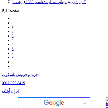
گزارش روز جهانی ستاره‌شناسی 1389 ( رشت )
صفحه4 از8
1
2
3
4
5
6
7
8
خرید و فروش تلسکوپ
0912 022 8419
ایران اُپتیک