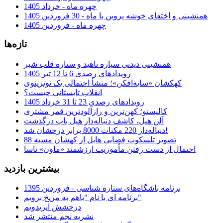
چهره ماه - خرداد 1405
همنشینی و اختفای خوشه پروین با ماه - 30 فروردین 1405
چهره ماه - فروردین 1405
تازه‌ها
همنشینی دیدنی سیاره ناهید و ستاره قلب شیر
رویدادهای رصدی 6 تا 12 تیر 1405
کهکشان «سایه‌افکن»؛ منشأ احتمالی یک نوترینوی
انقلاب تابستانی چیست؟
رویدادهای رصدی 23 تا 31 خرداد 1405
کالیستو؛ کهن‌ترین و رازآلودترین قمر مشتری
آلن هیل، کاشف دنباله‌دار هیل باپ درگذشت
دنباله‌دار 220 مکنات 8000 برابر درخشان شد!
تصویر تلسکوپ فضایی هابل از کهشان مسیه 88
احتمال از دست رفتن مأموریت ارزشمند «ماون» ناسا
بیشترین بازدید
برنامه باشگاه‌های ستاره شناسی - فروردین 1395
برنامه ای با نام "باهم به مریخ برویم"
درخشش ایریدویم
نشریه نجم منتشر شد