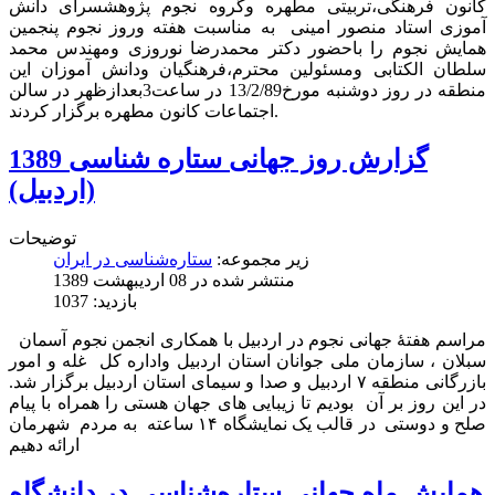
کانون فرهنگی،تربیتی مطهره وگروه نجوم پژوهشسرای دانش
آموزی استاد منصور امینی به مناسبت هفته وروز نجوم پنجمین
همایش نجوم را باحضور دکتر محمدرضا نوروزی ومهندس محمد
سلطان الکتابی ومسئولین محترم،فرهنگیان ودانش آموزان این
منطقه در روز دوشنبه مورخ13/2/89 در ساعت3بعدازظهر در سالن
اجتماعات کانون مطهره برگزار کردند.
گزارش روز جهانی ستاره شناسی 1389
(اردبیل)
توضیحات
زیر مجموعه:
ستاره‌شناسی در ایران
منتشر شده در 08 ارديبهشت 1389
بازدید: 1037
مراسم هفتۀ جهانی نجوم در اردبیل با همکاری انجمن نجوم آسمان
سبلان ، سازمان ملی جوانان استان اردبیل واداره کل غله و امور
بازرگانی منطقه ۷ اردبیل و صدا و سیمای استان اردبیل برگزار شد.
در این روز بر آن بودیم تا زیبایی های جهان هستی را همراه با پیام
صلح و دوستی در قالب یک نمایشگاه ۱۴ ساعته به مردم شهرمان
ارائه دهیم
همایش ماه جهانی ستاره‌شناسی در دانشگاه