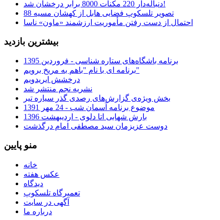
دنباله‌دار 220 مکنات 8000 برابر درخشان شد!
تصویر تلسکوپ فضایی هابل از کهشان مسیه 88
احتمال از دست رفتن مأموریت ارزشمند «ماون» ناسا
بیشترین بازدید
برنامه باشگاه‌های ستاره شناسی - فروردین 1395
برنامه ای با نام "باهم به مریخ برویم"
درخشش ایریدویم
نشریه نجم منتشر شد
بخش ویژه‌ی گزارش‌های رصدی گذر سیاره تیر
موضوع برنامه آسمان شب - 24 مهر 1391
بارش شهابی اتا دلوی - اردیبهشت 1396
دوست عزیزمان سید مصطفی امام درگذشت
منو پایین
خانه
عکس هفته
دیدگاه
تعمیرگاه تلسکوپ
آگهی در سایت
درباره ما