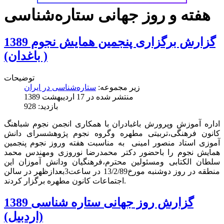
هفته و روز جهانی ستاره‌شناسی
گزارش برگزاری پنجمین همایش نجوم 1389
( باغدان)
توضیحات
زیر مجموعه:
ستاره‌شناسی در ایران
منتشر شده در 17 ارديبهشت 1389
بازدید: 928
اداره آموزش وپرورش باغبادران با همکاری انجمن نجوم شباهنگ
کانون فرهنگی،تربیتی مطهره وگروه نجوم پژوهشسرای دانش
آموزی استاد منصور امینی به مناسبت هفته وروز نجوم پنجمین
همایش نجوم را باحضور دکتر محمدرضا نوروزی ومهندس محمد
سلطان الکتابی ومسئولین محترم،فرهنگیان ودانش آموزان این
منطقه در روز دوشنبه مورخ13/2/89 در ساعت3بعدازظهر در سالن
اجتماعات کانون مطهره برگزار کردند.
گزارش روز جهانی ستاره شناسی 1389
(اردبیل)