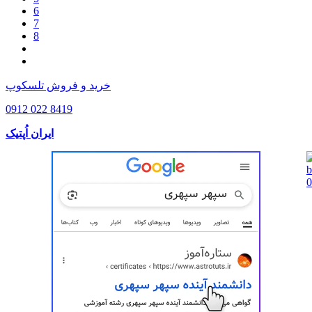
6
7
8
خرید و فروش تلسکوپ
0912 022 8419
ایران اُپتیک