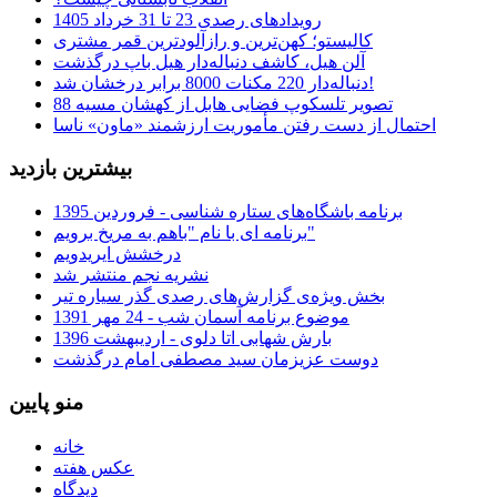
رویدادهای رصدی 23 تا 31 خرداد 1405
کالیستو؛ کهن‌ترین و رازآلودترین قمر مشتری
آلن هیل، کاشف دنباله‌دار هیل باپ درگذشت
دنباله‌دار 220 مکنات 8000 برابر درخشان شد!
تصویر تلسکوپ فضایی هابل از کهشان مسیه 88
احتمال از دست رفتن مأموریت ارزشمند «ماون» ناسا
بیشترین بازدید
برنامه باشگاه‌های ستاره شناسی - فروردین 1395
برنامه ای با نام "باهم به مریخ برویم"
درخشش ایریدویم
نشریه نجم منتشر شد
بخش ویژه‌ی گزارش‌های رصدی گذر سیاره تیر
موضوع برنامه آسمان شب - 24 مهر 1391
بارش شهابی اتا دلوی - اردیبهشت 1396
دوست عزیزمان سید مصطفی امام درگذشت
منو پایین
خانه
عکس هفته
دیدگاه