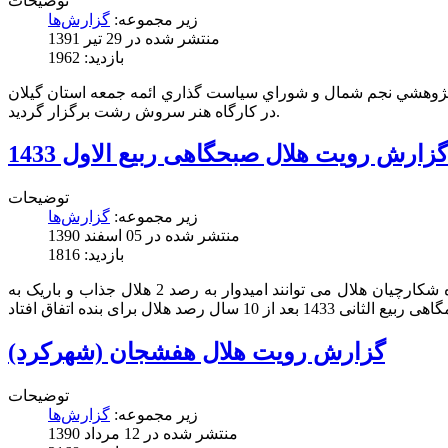
توضیحات
زیر مجموعه:
گزارش‌ها
منتشر شده در 29 تیر 1391
بازدید: 1962
139 مقارن با 25 شعبان 1433 قمري به همت موسسه علمي پژوهشي نجم شمال و شوراي سياست گذاري ائمه جمعه استان گيلان
در كارگاه هنر سروش رشت برگزار گرديد.
گزارش رويت هلال صبحگاهی ربیع الاول 1433
توضیحات
زیر مجموعه:
گزارش‌ها
منتشر شده در 05 اسفند 1390
بازدید: 1816
رویت هلال های باریک همواره جذاب بوده است و اگر در این بین هوای تمیز میهمان ناخوانده ی عصر تکنولوژی باشید، آنگاه شکارچیان هلال می توانند امیدوار به رصد 2 هلال جذاب و باریک به
گزارش رویت هلال هفشجان (شهرکرد)
توضیحات
زیر مجموعه:
گزارش‌ها
منتشر شده در 12 مرداد 1390