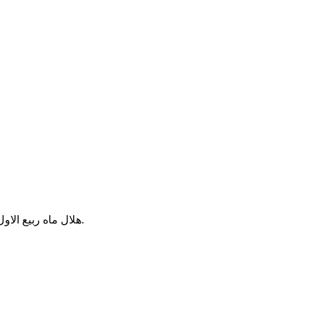
هلال ماه ربیع الاول 1438 در شامگاه روز 10 آذر 1395 در برخی از مناطق ایران رصد شد.