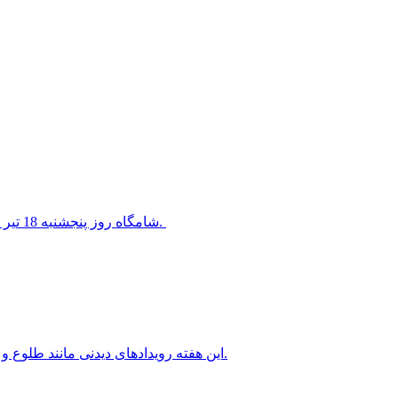
شامگاه روز پنجشنبه 18 تیر 1405 سیاره ناهید در کنار ستاره معروف قلب شیر قرار خواهد گرفت.
این هفته رویدادهای دیدنی مانند طلوع و غروب ماه کامل، سیاره های شامگاهی و صبحگاهی را خواهیم داشت.