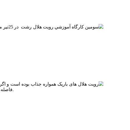
فاصله ی یک روز باشند. این اتفاق در رویت 2 هلال صبحگاهی ربیع الاول و شامگاهی ربیع الثانی 1433 بعد از 10 سال رصد هلال برای بنده اتفاق افتاد.