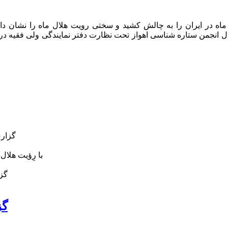
از رصدگران هلال ماه در ایران را به چالش کشید و سختی رویت هلال ماه را ن
ل انجمن ستاره شناسی اهواز تحت نظارت دفتر نمایندگی ولی فقیه در
گزارش
با رِؤیت هلال ماه رمضان 1433 هجری قم
گزا
گز