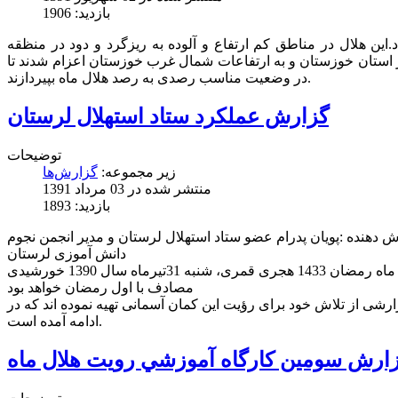
بازدید: 1906
شان داد.این هلال در مناطق کم ارتفاع و آلوده به ریزگرد و دود در منظقه
 استان خوزستان و به ارتفاعات شمال غرب خوزستان اعزام شدند تا
در وضعیت مناسب رصدی به رصد هلال ماه بپیردازند.
توضیحات
زیر مجموعه:
گزارش‌ها
منتشر شده در 03 مرداد 1391
بازدید: 1893
 دهنده :پویان پدرام عضو ستاد استهلال لرستان و مدیر انجمن نجوم
دانش آموزی لرستان
ری، شنبه 31تیرماه سال 1390 خورشیدی
مصادف با اول رمضان خواهد بود
رشی از تلاش خود برای رؤیت این کمان آسمانی تهیه نموده اند که در
ادامه آمده است.
ارش سومين كارگاه آموزشي رويت هلال ماه