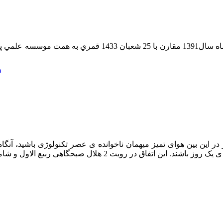
سومين كارگاه آموزشي رويت هلال رشت در 25تير ماه سال1