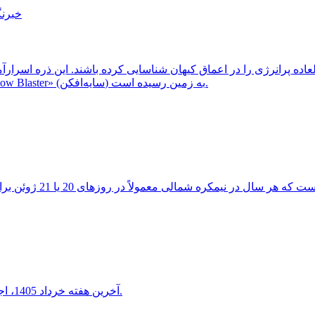
خبرنگ
ثبت شد، احتمالاً از یک کهکشان دوردست و غبارآلود موسوم به «Shadow Blaster» (سایه‌افکن) به زمین رسیده است.
آخرین هفته خرداد 1405، اجتماع دیدنی هلال ماه شامگاهی با سیاره ناهید و مشتری را خواهید دید.