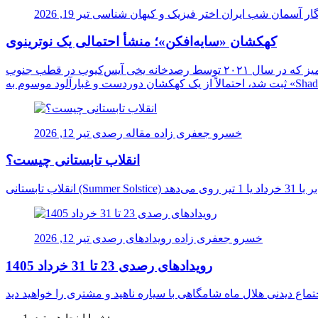
ار آسمان شب ایران
اختر فیزیک و کیهان شناسی
تیر 19, 2026
کهکشان «سایه‌افکن»؛ منشأ احتمالی یک نوترینوی
دانشمندان برای نخستین بار ممکن است منشأ یک نوترینوی فوق‌العاده پرانرژی را در اعماق کیهان شناسایی کرده باشند. این ذره اسرارآمیز که در سال ۲۰۲۱ توسط رصدخانه یخی آیس‌کیوب در قطب جنوب
خسرو جعفری زاده
مقاله رصدی
تیر 12, 2026
انقلاب تابستانی چیست؟
خسرو جعفری زاده
رویدادهای رصدی
تیر 12, 2026
رویدادهای رصدی 23 تا 31 خرداد 1405