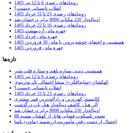
رویدادهای رصدی 6 تا 12 تیر 1405
انقلاب تابستانی چیست؟
رویدادهای رصدی 23 تا 31 خرداد 1405
دنباله‌دار 220 مکنات 8000 برابر درخشان شد!
رویدادهای رصدی 16 تا 22 خرداد 1405
چهره ماه - اردیبهشت 1405
چهره ماه - خرداد 1405
همنشینی و اختفای خوشه پروین با ماه - 30 فروردین 1405
چهره ماه - فروردین 1405
تازه‌ها
همنشینی دیدنی سیاره ناهید و ستاره قلب شیر
رویدادهای رصدی 6 تا 12 تیر 1405
کهکشان «سایه‌افکن»؛ منشأ احتمالی یک نوترینوی
انقلاب تابستانی چیست؟
رویدادهای رصدی 23 تا 31 خرداد 1405
کالیستو؛ کهن‌ترین و رازآلودترین قمر مشتری
آلن هیل، کاشف دنباله‌دار هیل باپ درگذشت
دنباله‌دار 220 مکنات 8000 برابر درخشان شد!
تصویر تلسکوپ فضایی هابل از کهشان مسیه 88
احتمال از دست رفتن مأموریت ارزشمند «ماون» ناسا