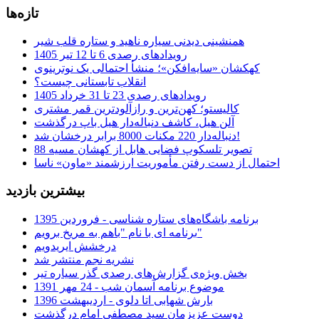
تازه‌ها
همنشینی دیدنی سیاره ناهید و ستاره قلب شیر
رویدادهای رصدی 6 تا 12 تیر 1405
کهکشان «سایه‌افکن»؛ منشأ احتمالی یک نوترینوی
انقلاب تابستانی چیست؟
رویدادهای رصدی 23 تا 31 خرداد 1405
کالیستو؛ کهن‌ترین و رازآلودترین قمر مشتری
آلن هیل، کاشف دنباله‌دار هیل باپ درگذشت
دنباله‌دار 220 مکنات 8000 برابر درخشان شد!
تصویر تلسکوپ فضایی هابل از کهشان مسیه 88
احتمال از دست رفتن مأموریت ارزشمند «ماون» ناسا
بیشترین بازدید
برنامه باشگاه‌های ستاره شناسی - فروردین 1395
برنامه ای با نام "باهم به مریخ برویم"
درخشش ایریدویم
نشریه نجم منتشر شد
بخش ویژه‌ی گزارش‌های رصدی گذر سیاره تیر
موضوع برنامه آسمان شب - 24 مهر 1391
بارش شهابی اتا دلوی - اردیبهشت 1396
دوست عزیزمان سید مصطفی امام درگذشت