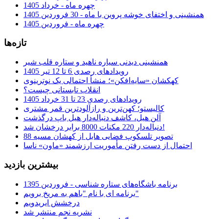
چهره ماه - خرداد 1405
همنشینی و اختفای خوشه پروین با ماه - 30 فروردین 1405
چهره ماه - فروردین 1405
تازه‌ها
همنشینی دیدنی سیاره ناهید و ستاره قلب شیر
رویدادهای رصدی 6 تا 12 تیر 1405
کهکشان «سایه‌افکن»؛ منشأ احتمالی یک نوترینوی
انقلاب تابستانی چیست؟
رویدادهای رصدی 23 تا 31 خرداد 1405
کالیستو؛ کهن‌ترین و رازآلودترین قمر مشتری
آلن هیل، کاشف دنباله‌دار هیل باپ درگذشت
دنباله‌دار 220 مکنات 8000 برابر درخشان شد!
تصویر تلسکوپ فضایی هابل از کهشان مسیه 88
احتمال از دست رفتن مأموریت ارزشمند «ماون» ناسا
بیشترین بازدید
برنامه باشگاه‌های ستاره شناسی - فروردین 1395
برنامه ای با نام "باهم به مریخ برویم"
درخشش ایریدویم
نشریه نجم منتشر شد