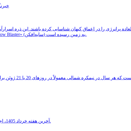
خبرنگ
ثبت شد، احتمالاً از یک کهکشان دوردست و غبارآلود موسوم به «Shadow Blaster» (سایه‌افکن) به زمین رسیده است.
آخرین هفته خرداد 1405، اجتماع دیدنی هلال ماه شامگاهی با سیاره ناهید و مشتری را خواهید دید.