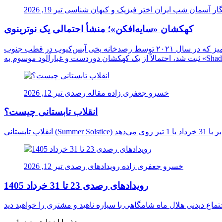
ار آسمان شب ایران
اختر فیزیک و کیهان شناسی
تیر 19, 2026
کهکشان «سایه‌افکن»؛ منشأ احتمالی یک نوترینوی
دانشمندان برای نخستین بار ممکن است منشأ یک نوترینوی فوق‌العاده پرانرژی را در اعماق کیهان شناسایی کرده باشند. این ذره اسرارآمیز که در سال ۲۰۲۱ توسط رصدخانه یخی آیس‌کیوب در قطب جنوب
خسرو جعفری زاده
مقاله رصدی
تیر 12, 2026
انقلاب تابستانی چیست؟
خسرو جعفری زاده
رویدادهای رصدی
تیر 12, 2026
رویدادهای رصدی 23 تا 31 خرداد 1405