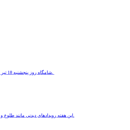
شامگاه روز پنجشنبه 18 تیر 1405 سیاره ناهید در کنار ستاره معروف قلب شیر قرار خواهد گرفت.
این هفته رویدادهای دیدنی مانند طلوع و غروب ماه کامل، سیاره های شامگاهی و صبحگاهی را خواهیم داشت.