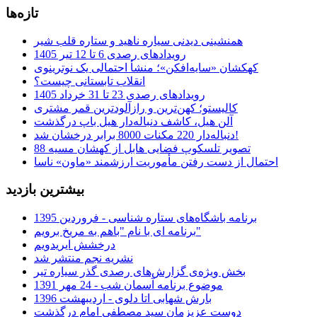
تازه‌ها
همنشینی دیدنی سیاره ناهید و ستاره قلب شیر
رویدادهای رصدی 6 تا 12 تیر 1405
کهکشان «سایه‌افکن»؛ منشأ احتمالی یک نوترینوی
انقلاب تابستانی چیست؟
رویدادهای رصدی 23 تا 31 خرداد 1405
کالیستو؛ کهن‌ترین و رازآلودترین قمر مشتری
آلن هیل، کاشف دنباله‌دار هیل باپ درگذشت
دنباله‌دار 220 مکنات 8000 برابر درخشان شد!
تصویر تلسکوپ فضایی هابل از کهشان مسیه 88
احتمال از دست رفتن مأموریت ارزشمند «ماون» ناسا
بیشترین بازدید
برنامه باشگاه‌های ستاره شناسی - فروردین 1395
برنامه ای با نام "باهم به مریخ برویم"
درخشش ایریدویم
نشریه نجم منتشر شد
بخش ویژه‌ی گزارش‌های رصدی گذر سیاره تیر
موضوع برنامه آسمان شب - 24 مهر 1391
بارش شهابی اتا دلوی - اردیبهشت 1396
دوست عزیزمان سید مصطفی امام درگذشت