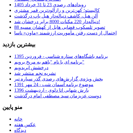
رویدادهای رصدی 23 تا 31 خرداد 1405
کالیستو؛ کهن‌ترین و رازآلودترین قمر مشتری
آلن هیل، کاشف دنباله‌دار هیل باپ درگذشت
دنباله‌دار 220 مکنات 8000 برابر درخشان شد!
تصویر تلسکوپ فضایی هابل از کهشان مسیه 88
احتمال از دست رفتن مأموریت ارزشمند «ماون» ناسا
بیشترین بازدید
برنامه باشگاه‌های ستاره شناسی - فروردین 1395
برنامه ای با نام "باهم به مریخ برویم"
درخشش ایریدویم
نشریه نجم منتشر شد
بخش ویژه‌ی گزارش‌های رصدی گذر سیاره تیر
موضوع برنامه آسمان شب - 24 مهر 1391
بارش شهابی اتا دلوی - اردیبهشت 1396
دوست عزیزمان سید مصطفی امام درگذشت
منو پایین
خانه
عکس هفته
دیدگاه