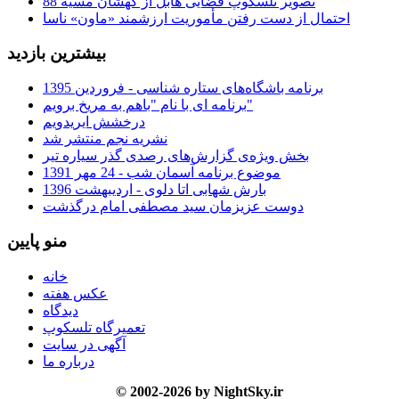
تصویر تلسکوپ فضایی هابل از کهشان مسیه 88
احتمال از دست رفتن مأموریت ارزشمند «ماون» ناسا
بیشترین بازدید
برنامه باشگاه‌های ستاره شناسی - فروردین 1395
برنامه ای با نام "باهم به مریخ برویم"
درخشش ایریدویم
نشریه نجم منتشر شد
بخش ویژه‌ی گزارش‌های رصدی گذر سیاره تیر
موضوع برنامه آسمان شب - 24 مهر 1391
بارش شهابی اتا دلوی - اردیبهشت 1396
دوست عزیزمان سید مصطفی امام درگذشت
منو پایین
خانه
عکس هفته
دیدگاه
تعمیرگاه تلسکوپ
آگهی در سایت
درباره ما
© 2002-2026 by NightSky.ir