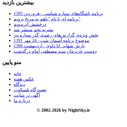
بیشترین بازدید
برنامه باشگاه‌های ستاره شناسی - فروردین 1395
برنامه ای با نام "باهم به مریخ برویم"
درخشش ایریدویم
نشریه نجم منتشر شد
بخش ویژه‌ی گزارش‌های رصدی گذر سیاره تیر
موضوع برنامه آسمان شب - 24 مهر 1391
بارش شهابی اتا دلوی - اردیبهشت 1396
دوست عزیزمان سید مصطفی امام درگذشت
منو پایین
خانه
عکس هفته
دیدگاه
تعمیرگاه تلسکوپ
آگهی در سایت
درباره ما
© 2002-2026 by NightSky.ir