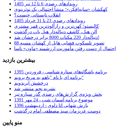
رویدادهای رصدی 6 تا 12 تیر 1405
کهکشان «سایه‌افکن»؛ منشأ احتمالی یک نوترینوی
انقلاب تابستانی چیست؟
رویدادهای رصدی 23 تا 31 خرداد 1405
کالیستو؛ کهن‌ترین و رازآلودترین قمر مشتری
آلن هیل، کاشف دنباله‌دار هیل باپ درگذشت
دنباله‌دار 220 مکنات 8000 برابر درخشان شد!
تصویر تلسکوپ فضایی هابل از کهشان مسیه 88
احتمال از دست رفتن مأموریت ارزشمند «ماون» ناسا
بیشترین بازدید
برنامه باشگاه‌های ستاره شناسی - فروردین 1395
برنامه ای با نام "باهم به مریخ برویم"
درخشش ایریدویم
نشریه نجم منتشر شد
بخش ویژه‌ی گزارش‌های رصدی گذر سیاره تیر
موضوع برنامه آسمان شب - 24 مهر 1391
بارش شهابی اتا دلوی - اردیبهشت 1396
دوست عزیزمان سید مصطفی امام درگذشت
منو پایین