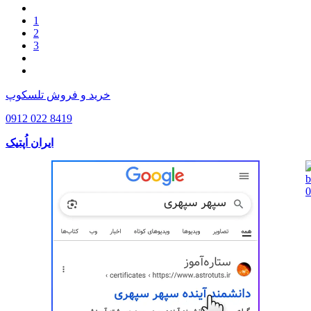
1
2
3
خرید و فروش تلسکوپ
0912 022 8419
ایران اُپتیک