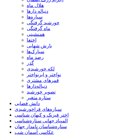
هلال ماه
دنباله دارها
سیاره‌ها
خورشید گرفتگی
ماه گرفتگی
همنشینی
اختفا
بارش شهابی
سیارک‌ها
رصد ماه
گذر
لکه خورشیدی
نواختر و ابرنواختر
قمرهای مشتری
دنباله‌دارها
تصویر خورشید
ستاره متغیر
دانش فضایی
سیاره‌های فراخورشیدی
اختر فیزیک و کیهان شناسی
المپیاد جهانی ستاره‌شناسی
ستاره‌شناسان نامدار جهان
عکاسی آسمان شب