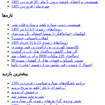
همنشینی و اختفای خوشه پروین با ماه - 30 فروردین 1405
چهره ماه - فروردین 1405
تازه‌ها
همنشینی دیدنی سیاره ناهید و ستاره قلب شیر
رویدادهای رصدی 6 تا 12 تیر 1405
کهکشان «سایه‌افکن»؛ منشأ احتمالی یک نوترینوی
انقلاب تابستانی چیست؟
رویدادهای رصدی 23 تا 31 خرداد 1405
کالیستو؛ کهن‌ترین و رازآلودترین قمر مشتری
آلن هیل، کاشف دنباله‌دار هیل باپ درگذشت
دنباله‌دار 220 مکنات 8000 برابر درخشان شد!
تصویر تلسکوپ فضایی هابل از کهشان مسیه 88
احتمال از دست رفتن مأموریت ارزشمند «ماون» ناسا
بیشترین بازدید
برنامه باشگاه‌های ستاره شناسی - فروردین 1395
برنامه ای با نام "باهم به مریخ برویم"
درخشش ایریدویم
نشریه نجم منتشر شد
بخش ویژه‌ی گزارش‌های رصدی گذر سیاره تیر