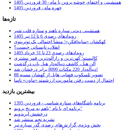
همنشینی و اختفای خوشه پروین با ماه - 30 فروردین 1405
چهره ماه - فروردین 1405
تازه‌ها
همنشینی دیدنی سیاره ناهید و ستاره قلب شیر
رویدادهای رصدی 6 تا 12 تیر 1405
کهکشان «سایه‌افکن»؛ منشأ احتمالی یک نوترینوی
انقلاب تابستانی چیست؟
رویدادهای رصدی 23 تا 31 خرداد 1405
کالیستو؛ کهن‌ترین و رازآلودترین قمر مشتری
آلن هیل، کاشف دنباله‌دار هیل باپ درگذشت
دنباله‌دار 220 مکنات 8000 برابر درخشان شد!
تصویر تلسکوپ فضایی هابل از کهشان مسیه 88
احتمال از دست رفتن مأموریت ارزشمند «ماون» ناسا
بیشترین بازدید
برنامه باشگاه‌های ستاره شناسی - فروردین 1395
برنامه ای با نام "باهم به مریخ برویم"
درخشش ایریدویم
نشریه نجم منتشر شد
بخش ویژه‌ی گزارش‌های رصدی گذر سیاره تیر