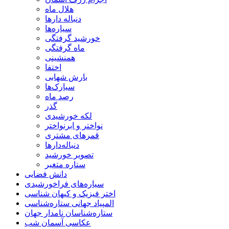
هلال ماه
دنباله دارها
سیاره‌ها
خورشید گرفتگی
ماه گرفتگی
همنشینی
اختفا
بارش شهابی
سیارک‌ها
رصد ماه
گذر
لکه خورشیدی
نواختر و ابرنواختر
قمرهای مشتری
دنباله‌دارها
تصویر خورشید
ستاره متغیر
دانش فضایی
سیاره‌های فراخورشیدی
اختر فیزیک و کیهان شناسی
المپیاد جهانی ستاره‌شناسی
ستاره‌شناسان نامدار جهان
عکاسی آسمان شب