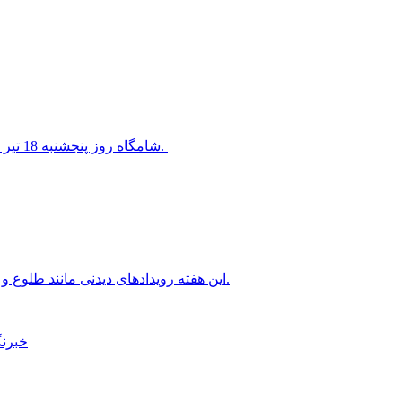
شامگاه روز پنجشنبه 18 تیر 1405 سیاره ناهید در کنار ستاره معروف قلب شیر قرار خواهد گرفت.
این هفته رویدادهای دیدنی مانند طلوع و غروب ماه کامل، سیاره های شامگاهی و صبحگاهی را خواهیم داشت.
خبرنگ