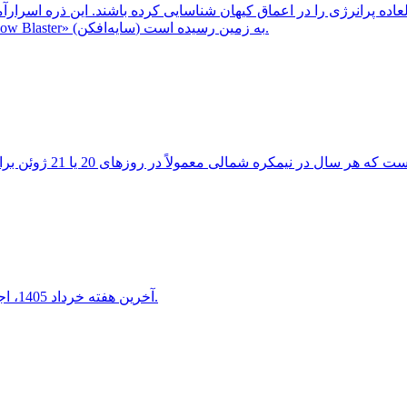
ثبت شد، احتمالاً از یک کهکشان دوردست و غبارآلود موسوم به «Shadow Blaster» (سایه‌افکن) به زمین رسیده است.
آخرین هفته خرداد 1405، اجتماع دیدنی هلال ماه شامگاهی با سیاره ناهید و مشتری را خواهید دید.