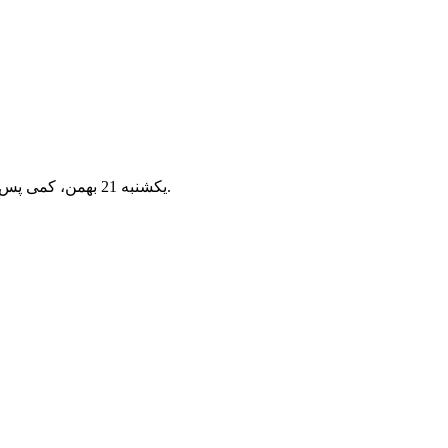
یکشنبه 21 بهمن، کمی پس از غروب خورشید، ماه و سیاره مریخ در بالای افق شرقی کنار یکدیگر قرار دارند. این همنشینی زیبا تا بامداد روز دوشنبه 22 بهمن ادامه دارد.