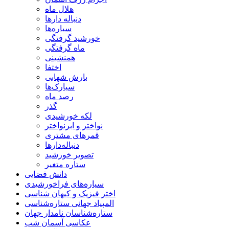
هلال ماه
دنباله دارها
سیاره‌ها
خورشید گرفتگی
ماه گرفتگی
همنشینی
اختفا
بارش شهابی
سیارک‌ها
رصد ماه
گذر
لکه خورشیدی
نواختر و ابرنواختر
قمرهای مشتری
دنباله‌دارها
تصویر خورشید
ستاره متغیر
دانش فضایی
سیاره‌های فراخورشیدی
اختر فیزیک و کیهان شناسی
المپیاد جهانی ستاره‌شناسی
ستاره‌شناسان نامدار جهان
عکاسی آسمان شب