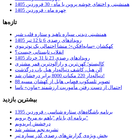
همنشینی و اختفای خوشه پروین با ماه - 30 فروردین 1405
چهره ماه - فروردین 1405
تازه‌ها
همنشینی دیدنی سیاره ناهید و ستاره قلب شیر
رویدادهای رصدی 6 تا 12 تیر 1405
کهکشان «سایه‌افکن»؛ منشأ احتمالی یک نوترینوی
انقلاب تابستانی چیست؟
رویدادهای رصدی 23 تا 31 خرداد 1405
کالیستو؛ کهن‌ترین و رازآلودترین قمر مشتری
آلن هیل، کاشف دنباله‌دار هیل باپ درگذشت
دنباله‌دار 220 مکنات 8000 برابر درخشان شد!
تصویر تلسکوپ فضایی هابل از کهشان مسیه 88
احتمال از دست رفتن مأموریت ارزشمند «ماون» ناسا
بیشترین بازدید
برنامه باشگاه‌های ستاره شناسی - فروردین 1395
برنامه ای با نام "باهم به مریخ برویم"
درخشش ایریدویم
نشریه نجم منتشر شد
بخش ویژه‌ی گزارش‌های رصدی گذر سیاره تیر