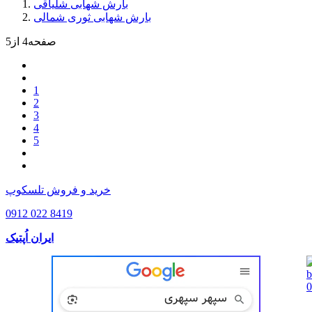
بارش شهابی شلیاقی
بارش شهابی ثوری شمالی
صفحه4 از5
1
2
3
4
5
خرید و فروش تلسکوپ
0912 022 8419
ایران اُپتیک