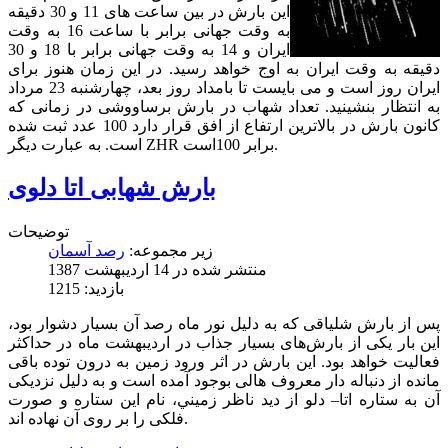
این بارش در بین ساعت های 11 و 30 دقیقه
به وقت جهانی برابر با ساعت 16 به وقت
ایران و 14 به وقت جهانی برابر با 18 و 30
دقیقه به وقت ایران به اوج خواهد رسید. در این زمان هنوز برای
ایران روز است و می بایست تا بامداد روز بعد، چهارشنبه 23 مرداد
به انتظار بنشینید. تعداد شهاب در بارش برساووشی در زمانی که
کانون بارش در بالاترین ارتفاع از افق قرار دارد 100 عدد ثبت شده
است. به عبارت دیگر ZHR برابر 100است.
بارش شهابی اتا دلوی
توضیحات
زیر مجموعه:
رصد آسمان
منتشر شده در 14 ارديبهشت 1387
بازدید: 1215
پس از بارش شلیاقی که به دلیل نور ماه رصد آن بسیار دشوار بود،
این بار یکی از بارش‌های بسیار جذاب در اردیبهشت ماه در حداکثر
فعالیت خواهد بود. این بارش در اثر ورود زمین به درون توده باقی
مانده از دنباله دار معروف هالی بوجود آمده است و به دلیل نزدیکی
آن به ستاره اتا– دلو از ديد ناظر زميني، نام این ستاره و صورت
فلکی را بر روی آن نهاده اند.