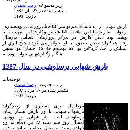
زیر مجموعه:
رصد آسمان
منتشر شده در 23 آبان 1387
بازدید: 1193
دهم نوامبر 2008 يك روزعادي بود.ستاره
شناس وكارشناس شهاب ناسا Bill Cooke ازخواب بيدار شد،لباس
پوشيد وبه دفتر كارش در مركز پروازهاي فضايي مارشال
رفت.همكاران طبق معمول با او احوالپرسي كردند هيچ اثري از
هيجان نبود.سپس ‍ Cooke ايميلش را چك كرد"اين بود كه فهميدم
هنگام رگبارشهابي خواب بوده ام."
بارش شهابی برساوشی در سال 1387
توضیحات
زیر مجموعه:
رصد آسمان
منتشر شده در 17 مرداد 1387
بازدید: 1095
مردادماه برای بسیاری از رصدگران
بارشهای شهابی یادآور بارش بسیار زیبای
برساوشی است. بار شهابی برساووشی
امسال روز سه شنبه 22 مردادماه به اوج
خواهد رسید. بر طبق محاسبات انجام شده