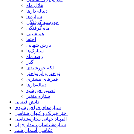
هلال ماه
دنباله دارها
سیاره‌ها
خورشید گرفتگی
ماه گرفتگی
همنشینی
اختفا
بارش شهابی
سیارک‌ها
رصد ماه
گذر
لکه خورشیدی
نواختر و ابرنواختر
قمرهای مشتری
دنباله‌دارها
تصویر خورشید
ستاره متغیر
دانش فضایی
سیاره‌های فراخورشیدی
اختر فیزیک و کیهان شناسی
المپیاد جهانی ستاره‌شناسی
ستاره‌شناسان نامدار جهان
عکاسی آسمان شب