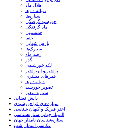
هلال ماه
دنباله دارها
سیاره‌ها
خورشید گرفتگی
ماه گرفتگی
همنشینی
اختفا
بارش شهابی
سیارک‌ها
رصد ماه
گذر
لکه خورشیدی
نواختر و ابرنواختر
قمرهای مشتری
دنباله‌دارها
تصویر خورشید
ستاره متغیر
دانش فضایی
سیاره‌های فراخورشیدی
اختر فیزیک و کیهان شناسی
المپیاد جهانی ستاره‌شناسی
ستاره‌شناسان نامدار جهان
عکاسی آسمان شب