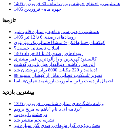
همنشینی و اختفای خوشه پروین با ماه - 30 فروردین 1405
چهره ماه - فروردین 1405
تازه‌ها
همنشینی دیدنی سیاره ناهید و ستاره قلب شیر
رویدادهای رصدی 6 تا 12 تیر 1405
کهکشان «سایه‌افکن»؛ منشأ احتمالی یک نوترینوی
انقلاب تابستانی چیست؟
رویدادهای رصدی 23 تا 31 خرداد 1405
کالیستو؛ کهن‌ترین و رازآلودترین قمر مشتری
آلن هیل، کاشف دنباله‌دار هیل باپ درگذشت
دنباله‌دار 220 مکنات 8000 برابر درخشان شد!
تصویر تلسکوپ فضایی هابل از کهشان مسیه 88
احتمال از دست رفتن مأموریت ارزشمند «ماون» ناسا
بیشترین بازدید
برنامه باشگاه‌های ستاره شناسی - فروردین 1395
برنامه ای با نام "باهم به مریخ برویم"
درخشش ایریدویم
نشریه نجم منتشر شد
بخش ویژه‌ی گزارش‌های رصدی گذر سیاره تیر